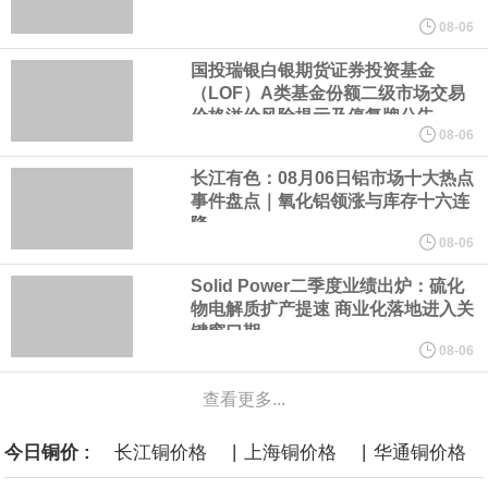
美元的项目制造重重阻碍
08-06
国投瑞银白银期货证券投资基金
欧股开盘涨跌不一，德国DAX指数跌0.29%，英国富时100指数涨
（LOF）A类基金份额二级市场交易
价格溢价风险提示及停复牌公告
0.08%，法国CAC40指数涨0.03%，欧洲斯托克50指数跌0.15%，
08-06
长江有色：08月06日铝市场十大热点
意大利富时MIB指数跌0.18%。
事件盘点｜氧化铝领涨与库存十六连
降
LME伦镍日内跌超3.00%，现报16574.100美元/吨。
08-06
Solid Power二季度业绩出炉：硫化
瑞士7月季调后失业率 3.1%，预期 3.1%，前值 3.1%。瑞士7月未
物电解质扩产提速 商业化落地进入关
键窗口期
季调失业率 3%，预期 3%，前值 2.9%。
08-06
查看更多...
商品期货收盘，黄金连续涨3.44%，焦炭连续涨2.72%，铁矿石连续
|
|
今日铜价 :
长江铜价格
上海铜价格
华通铜价格
涨2.64%，镍连续跌2.62%，白银连续涨2.61%。