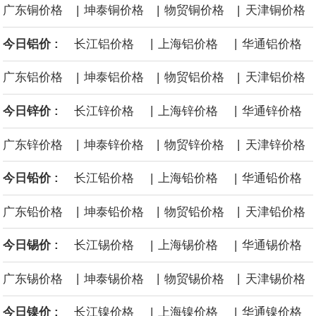
|
|
|
广东铜价格
坤泰铜价格
物贸铜价格
天津铜价格
沙特下调了对亚洲的主要原油价格，与此同时，各方正就一项旨在
|
|
今日铝价 :
长江铝价格
上海铝价格
华通铝价格
缓解霍尔木兹海峡航运压力的协议进行谈判。尽管胡塞武装的威胁
|
|
|
广东铝价格
坤泰铝价格
物贸铝价格
天津铝价格
危及了经由红海向东运输原油的替代路线，但沙特方面仍下调了价
|
|
今日锌价 :
长江锌价格
上海锌价格
华通锌价格
格。
|
|
|
广东锌价格
坤泰锌价格
物贸锌价格
天津锌价格
|
|
今日铅价 :
长江铅价格
上海铅价格
华通铅价格
|
|
|
广东铅价格
坤泰铅价格
物贸铅价格
天津铅价格
|
|
今日锡价 :
长江锡价格
上海锡价格
华通锡价格
|
|
|
广东锡价格
坤泰锡价格
物贸锡价格
天津锡价格
|
|
今日镍价 :
长江镍价格
上海镍价格
华通镍价格