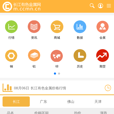
行情
资讯
商城
数据
会展
铜
铝
锌
历史
期货
08月06日
长江
有色金属价格行情
长江
广东
佛山
天津
品名
价格区间
均价
涨跌