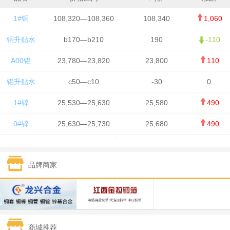
1#铜
108,320—108,360
108,340
1,060
铜升贴水
b170—b210
190
-110
A00铝
23,780—23,820
23,800
110
铝升贴水
c50—c10
-30
0
1#锌
25,530—25,630
25,580
490
0#锌
25,630—25,730
25,680
490
1#铅
15,650—15,750
15,700
-50
品牌商家
1#锡
434,750—436,750
435,750
7,000
1#镍
131,200—132,400
131,800
850
1#白银
15,170—15,180
15,175
615
商城推荐
钯金
323—325
324
5