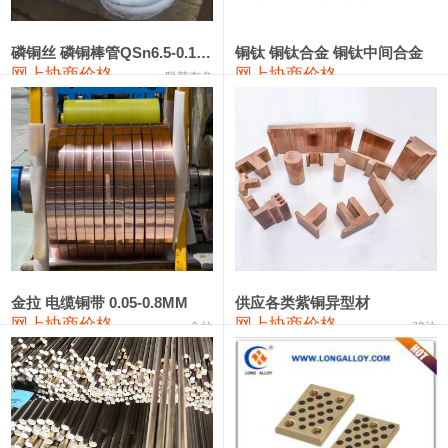
441#硅
9,500—9,700
9,600
0
金属硅553#-331#
9,300—10,700
10,000
0
磷铜丝 磷铜棒管QSn6.5-0.1 7-0.2 8-0.3
铜钛 铜钛合金 铜钛中间合金
网上协商价格
网上协商价格
联荣有色
金属硅3303#-2202#
10,400—14,200
12,300
0
漆包线
111,610—115,610
113,610
1,060
磷铜合金
110,400—117,200
113,800
1,050
无氧铜丝(硬)
109,350—109,650
109,500
1,060
R410A专用紫铜管
113,340—113,340
113,340
1,060
铸造铝合金锭(A356.2)
24,100—24,500
24,300
100
金拉 电缆铜带 0.05-0.8MM
供应各类紫铜异型材
网上协商价格
网上协商价格
金拉
骏达
铸造铝合金锭(A380）
26,200—26,400
26,300
100
铝合金ADC12
24,100—24,300
24,200
100
铸造铝合金锭(ZL102)
24,100—24,300
24,200
100