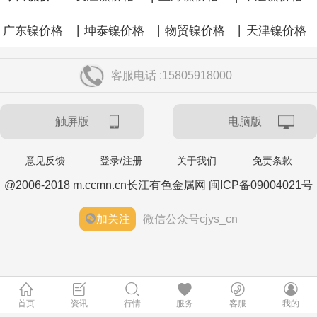
|
|
|
广东镍价格
坤泰镍价格
物贸镍价格
天津镍价格
客服电话 :15805918000
触屏版
电脑版
意见反馈
登录/注册
关于我们
免责条款
@2006-2018 m.ccmn.cn长江有色金属网 闽ICP备09004021号
加关注
微信公众号cjys_cn
首页
资讯
行情
服务
客服
我的