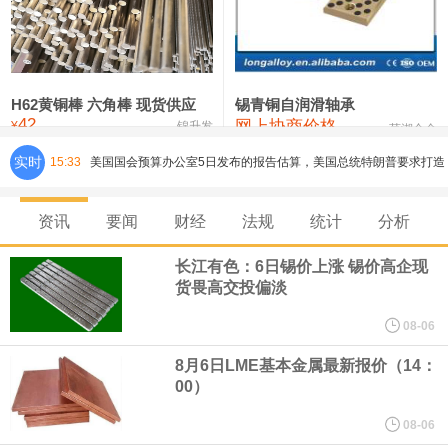
铸造铝合金锭(ZLD104)
24,100—24,300
24,200
100
压铸锌合金锭
26,250—26,450
26,350
500
硫酸镍
32,400—33,800
33,100
0
H62黄铜棒 六角棒 现货供应
锡青铜自润滑轴承
42
网上协商价格
氯化镍
38,300—40,300
39,300
0
¥
锦升发
芜湖合金
实时
15:33
美国国会预算办公室5日发布的报告估算，美国总统特朗普要求打造
的海军全新核动力“黄金舰队”可能需要在今后数十年间支出约2750
资讯
要闻
财经
法规
统计
分析
亿美元。其中，首艘“特朗普级”战列舰“无畏”号预估造价比原来至少
长江有色：6日锡价上涨 锡价高企现
货畏高交投偏淡
高50%。
08-06
芝加哥期权交易所全球市场公司（CBOE GLOBAL MARKETS
8月6日LME基本金属最新报价（14：
00）
INC）：CBOE 欧洲清算所将于 8 月 24 日起，将证券融资交易清算
08-06