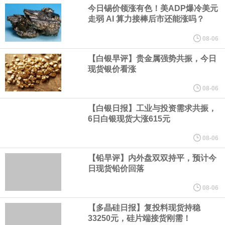
业务拓展至固定收益品类。
今日锡价领涨有色！美ADP爆冷美元
走弱 AI 算力接棒后市还能涨吗？
周四，亚洲科技股下跌，跟随隔夜交易中回调的美国同行，凸显了
08-06
全球科技股波动性的加剧。 日本市场中，软银股价收盘下跌4.4%，
【白银早评】贵金属强势共振，今日
现货银价看涨
芯片设备制造商东京电子股价下跌近6%，日本存储芯片制造商铠侠
08-06
【白银日报】工业与投资需求共振，
股价下跌超过10%。
6日白银现货大涨615元
WPP股价料创1992年以来最大单日涨幅，上涨25%至11个月高位。
08-06
【铅早评】内外盘双双持平，预计今
谷歌规划的印度数据中心枢纽建设工作正在如火如荼推进，项目所
日现货铅价回落
在地上方的山坡已经被开挖，露出赤红土层，并修出层层台地。但
08-06
【多晶硅日报】复投料现货持稳
环保人士的反对声浪持续高涨，给这家美国科技巨头总规模 150 亿
33250元，硅片端接货刚需！