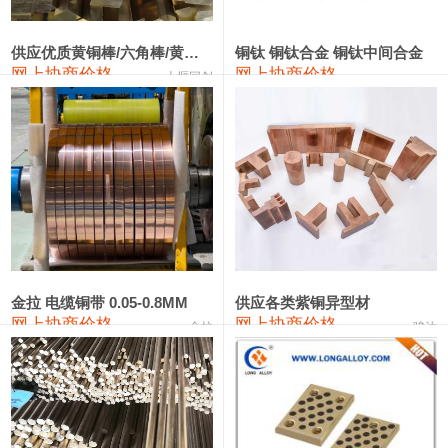
2202#硅
14,100—14,300
14,200
0
金属硅3303#-2202#
10,400—14,200
12,300
0
供应优质黄铜棒/六角棒/黄铜方板
铜钛 铜钛合金 铜钛中间合金
网上协商价格
网上协商价格
十堰同创
金属硅553#-331#
9,400—10,800
10,100
100
漆包线
111,970—115,970
113,970
360
磷铜合金
110,800—117,600
114,200
400
无氧铜丝(硬)
109,710—110,010
109,860
360
R410A专用紫铜管
113,700—113,700
113,700
360
铸造铝合金锭(A356.2)
24,300—24,700
24,500
200
金拉 电缆铜带 0.05-0.8MM
供应各类紫铜异型材
网上协商价格
网上协商价格
金拉
骏达
铸造铝合金锭(A380）
26,300—26,500
26,400
100
铝合金ADC12
24,200—24,400
24,300
100
铸造铝合金锭(ZL102)
24,300—24,500
24,400
200