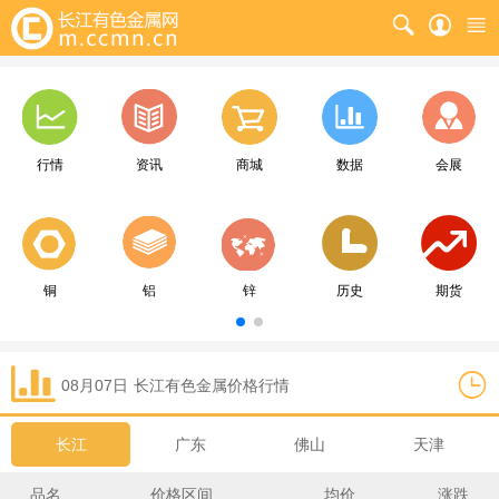
行情
资讯
商城
数据
会展
铜
铝
锌
历史
期货
08月07日
长江
有色金属价格行情
长江
广东
佛山
天津
品名
价格区间
均价
涨跌