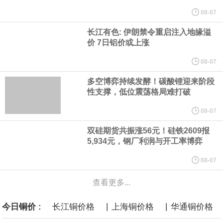
他与赫格塞思就弹药短缺问题发生冲突的报道是“完全没有根据的谣
08-07
长江有色: 伊朗禁令重启注入地缘溢
言”，他对赫格塞思所做的工作“非常满意”。
价 7日铝价或上涨
纽约期银突破64美元/盎司，日内涨3.91%。
08-07
多空博弈持续发酵！碳酸锂迎来阶段
据报道，威刚近日在法说会上表示，在需求增加、价格走高及货源
性支撑，低位震荡格局难打破
稳定的三大有利因素带动下，预期第3季度营运将优于第2季度，并
08-07
双硅期货共振涨56元！硅铁2609报
进一步扩大全年营运成果。
5,934元，钢厂利润与开工率博弈
美国国会预算办公室（CBO）于当地时间5日发布报告称，美国海军
08-07
查看更多...
计划建造的15艘核动力“特朗普级”（Trump-class）战列舰，从研发
|
|
今日铜价 :
长江铜价格
上海铜价格
华通铜价格
到采购的总费用可能高达2750亿美元，为美国有史以来最昂贵的水