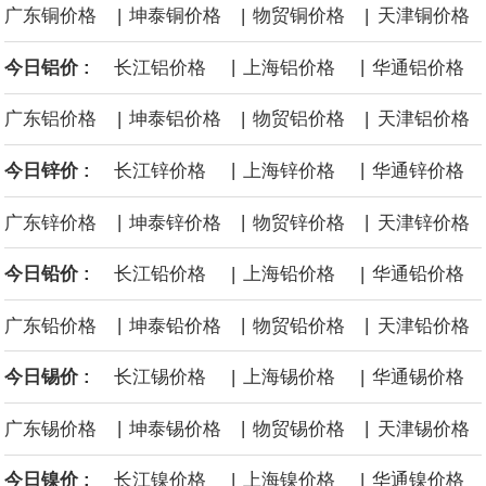
|
|
|
广东铜价格
坤泰铜价格
物贸铜价格
天津铜价格
面战舰项目之一。 根据CBO的初步估算，首舰造价约234亿美元，
|
|
今日铝价 :
长江铝价格
上海铝价格
华通铝价格
后续14艘平均每艘约180亿美元。
|
|
|
广东铝价格
坤泰铝价格
物贸铝价格
天津铝价格
黄金价格有望录得自今年1月以来最大单周涨幅。油价走弱为金价提
|
|
今日锌价 :
长江锌价格
上海锌价格
华通锌价格
供支撑，同时投资者正等待美国非农就业数据，以寻找美国利率前
|
|
|
广东锌价格
坤泰锌价格
物贸锌价格
天津锌价格
景的线索。StoneX高级分析师马特·辛普森表示，中东和平前景改善
|
|
今日铅价 :
长江铅价格
上海铅价格
华通铅价格
令市场通胀预期下降，推动黄金价格从此前持续数周、位于4000美
|
|
|
广东铅价格
坤泰铅价格
物贸铅价格
天津铅价格
元上方的盘整区间中进一步上涨。
|
|
今日锡价 :
长江锡价格
上海锡价格
华通锡价格
海力士：龙仁工厂将生产高带宽内存（HBM）及其他下一代动态随
|
|
|
广东锡价格
坤泰锡价格
物贸锡价格
天津锡价格
机存取存储器（DRAM）。
|
|
今日镍价 :
长江镍价格
上海镍价格
华通镍价格