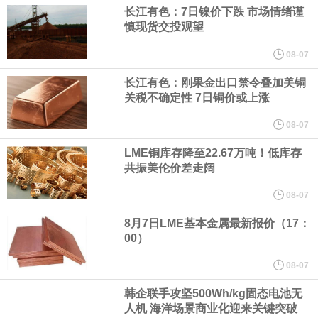
（含境内发明专利20项）。
长江有色：7日镍价下跌 市场情绪谨
慎现货交投观望
纽约期银日内涨4%，现报64.08美元/盎司。
08-07
宇树科技董事长、总经理兼首席技术官王兴兴在网上路演时表示，
长江有色：刚果金出口禁令叠加美铜
关税不确定性 7日铜价或上涨
经过多年研发创新和技术积累，公司逐步形成了包括一体化关节集
08-07
LME铜库存降至22.67万吨！低库存
成技术、高紧凑度机器人身体集成技术、机器人激光雷达全自研核
共振美伦价差走阔
心技术等多项已商业化应用的核心技术并已应用于公司的高性能通
08-07
8月7日LME基本金属最新报价（17：
用人形机器人、四足机器人等产品。
00）
美国总统特朗普6日否认他对国防部长赫格塞思不满，称对赫格塞思
08-07
韩企联手攻坚500Wh/kg固态电池无
所做的工作“非常满意”。特朗普在社交媒体上发帖称，一些媒体有关
人机 海洋场景商业化迎来关键突破