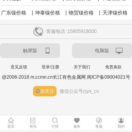
|
|
|
广东镍价格
坤泰镍价格
物贸镍价格
天津镍价格
客服电话 :15805918000
触屏版
电脑版
意见反馈
登录/注册
关于我们
免责条款
@2006-2018 m.ccmn.cn长江有色金属网 闽ICP备09004021号
加关注
微信公众号cjys_cn
首页
资讯
行情
服务
客服
我的