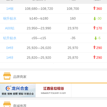
1#铜
108,680—108,720
108,700
360
铜升贴水
b140—b180
160
-30
A00铝
23,950—23,990
23,970
170
铝升贴水
c55—c15
-35
-5
0#锌
25,920—26,020
25,970
290
1#锌
25,820—25,920
25,870
290
1#铅
15,700—15,800
15,750
50
品牌商家
1#锡
434,000—436,000
435,000
-750
1#镍
129,550—130,750
130,150
-1,650
1#白银
15,100—15,110
15,105
-70
商城推荐
钯金
323—325
324
0