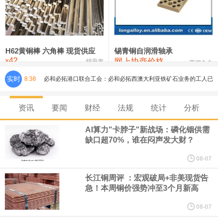
铸造铝合金锭(ZLD104)
24,300—24,500
24,400
200
压铸锌合金锭
26,500—26,700
26,600
250
硫酸镍
32,400—33,800
33,100
0
H62黄铜棒 六角棒 现货供应
锡青铜自润滑轴承
42
网上协商价格
氯化镍
38,300—40,300
39,300
0
¥
锦升发
芜湖合金
实时
8:38
必和必拓港口联合工会：必和必拓西澳大利亚铁矿石业务的工人已
通知，将于8月9日实施24小时停工。
资讯
要闻
财经
法规
统计
分析
8月7日，宇树科技董事长王兴兴网上路演时表示，报告期内，公司
AI算力"卡脖子"新战场：磷化铟供需
缺口超70%，谁在闷声发大财？
研发费用金额分别为4,995.18万元、7,001.70万元、14,496.56万
08-07
元，最近3年复合增长率达70.36%，呈快速增长趋势，并形成多项
长江铜周评 ：宏观破局+非美现货告
急！本周铜价强势冲至3个月新高
核心技术和知识产权。截至2026年1月31日，公司拥有262项专利权
08-07