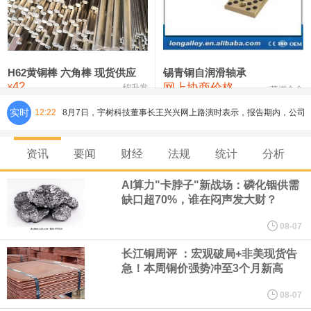
铸造铝合金锭(ZLD104)
24,300—24,500
24,400
200
压铸锌合金锭
26,500—26,700
26,600
250
硫酸镍
32,400—33,800
33,100
0
H62黄铜棒 六角棒 现货供应
锡青铜自润滑轴承
42
网上协商价格
氯化镍
38,300—40,300
39,300
0
¥
锦升发
芜湖合金
实时
12:22
8月7日，宇树科技董事长王兴兴网上路演时表示，报告期内，公司
研发费用金额分别为4,995.18万元、7,001.70万元、14,496.56万
资讯
要闻
财经
法规
统计
分析
元，最近3年复合增长率达70.36%，呈快速增长趋势，并形成多项
AI算力"卡脖子"新战场：磷化铟供需
缺口超70%，谁在闷声发大财？
核心技术和知识产权。截至2026年1月31日，公司拥有262项专利权
08-07
（含境内发明专利20项）。
长江铜周评 ：宏观破局+非美现货告
急！本周铜价强势冲至3个月新高
纽约期银日内涨4%，现报64.08美元/盎司。
08-07