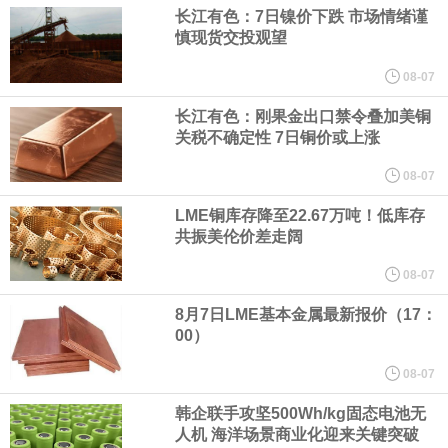
宇树科技董事长、总经理兼首席技术官王兴兴在网上路演时表示，
长江有色：7日镍价下跌 市场情绪谨
慎现货交投观望
经过多年研发创新和技术积累，公司逐步形成了包括一体化关节集
08-07
成技术、高紧凑度机器人身体集成技术、机器人激光雷达全自研核
长江有色：刚果金出口禁令叠加美铜
关税不确定性 7日铜价或上涨
心技术等多项已商业化应用的核心技术并已应用于公司的高性能通
08-07
LME铜库存降至22.67万吨！低库存
用人形机器人、四足机器人等产品。
共振美伦价差走阔
美国总统特朗普6日否认他对国防部长赫格塞思不满，称对赫格塞思
08-07
8月7日LME基本金属最新报价（17：
所做的工作“非常满意”。特朗普在社交媒体上发帖称，一些媒体有关
00）
他与赫格塞思就弹药短缺问题发生冲突的报道是“完全没有根据的谣
08-07
韩企联手攻坚500Wh/kg固态电池无
言”，他对赫格塞思所做的工作“非常满意”。
人机 海洋场景商业化迎来关键突破