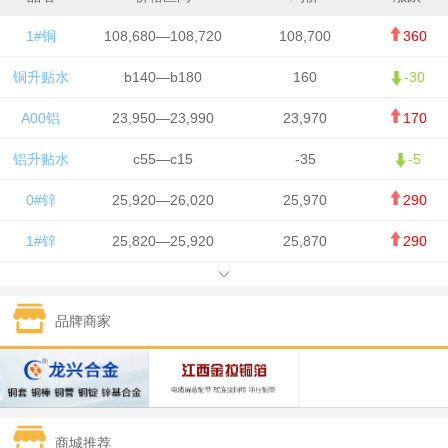
1#铜
108,680—108,720
108,700
360
铜升贴水
b140—b180
160
-30
A00铝
23,950—23,990
23,970
170
铝升贴水
c55—c15
-35
-5
0#锌
25,920—26,020
25,970
290
1#锌
25,820—25,920
25,870
290
1#铅
15,700—15,800
15,750
50
品牌商家
1#锡
434,000—436,000
435,000
-750
1#镍
129,550—130,750
130,150
-1,650
1#白银
15,100—15,110
15,105
-70
商城推荐
钯金
323—325
324
0