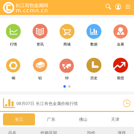
行情
资讯
商城
数据
会展
铜
铝
锌
历史
期货
08月07日
长江
有色金属价格行情
长江
广东
佛山
天津
品名
价格区间
均价
涨跌