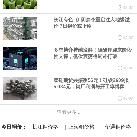
纽约期银突破64美元/盎司，日内涨3.91%。
08-07
长江有色: 伊朗禁令重启注入地缘溢
据报道，威刚近日在法说会上表示，在需求增加、价格走高及货源
价 7日铝价或上涨
稳定的三大有利因素带动下，预期第3季度营运将优于第2季度，并
08-07
多空博弈持续发酵！碳酸锂迎来阶段
进一步扩大全年营运成果。
性支撑，低位震荡格局难打破
美国国会预算办公室（CBO）于当地时间5日发布报告称，美国海军
08-07
双硅期货共振涨56元！硅铁2609报
计划建造的15艘核动力“特朗普级”（Trump-class）战列舰，从研发
5,934元，钢厂利润与开工率博弈
到采购的总费用可能高达2750亿美元，为美国有史以来最昂贵的水
08-07
查看更多...
面战舰项目之一。 根据CBO的初步估算，首舰造价约234亿美元，
|
|
今日铜价 :
长江铜价格
上海铜价格
华通铜价格
后续14艘平均每艘约180亿美元。