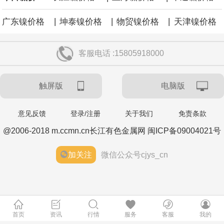
|
|
|
广东镍价格
坤泰镍价格
物贸镍价格
天津镍价格
客服电话 :15805918000
触屏版
电脑版
意见反馈
登录/注册
关于我们
免责条款
@2006-2018 m.ccmn.cn长江有色金属网 闽ICP备09004021号
加关注
微信公众号cjys_cn
首页
资讯
行情
服务
客服
我的