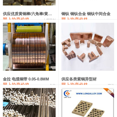
2202#硅
14,100—14,300
14,200
0
金属硅3303#-2202#
10,400—14,200
12,300
0
供应优质黄铜棒/六角棒/黄铜方板
铜钛 铜钛合金 铜钛中间合金
网上协商价格
网上协商价格
十堰同创
金属硅553#-331#
9,400—10,800
10,100
100
漆包线
111,970—115,970
113,970
360
磷铜合金
110,800—117,600
114,200
400
无氧铜丝(硬)
109,710—110,010
109,860
360
R410A专用紫铜管
113,700—113,700
113,700
360
铸造铝合金锭(A356.2)
24,300—24,700
24,500
200
金拉 电缆铜带 0.05-0.8MM
供应各类紫铜异型材
网上协商价格
网上协商价格
金拉
骏达
铸造铝合金锭(A380）
26,300—26,500
26,400
100
铝合金ADC12
24,200—24,400
24,300
100
铸造铝合金锭(ZL102)
24,300—24,500
24,400
200