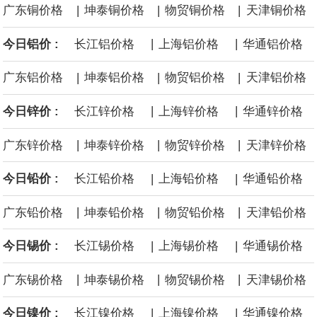
|
|
|
广东铜价格
坤泰铜价格
物贸铜价格
天津铜价格
黄金价格有望录得自今年1月以来最大单周涨幅。油价走弱为金价提
|
|
今日铝价 :
长江铝价格
上海铝价格
华通铝价格
供支撑，同时投资者正等待美国非农就业数据，以寻找美国利率前
|
|
|
广东铝价格
坤泰铝价格
物贸铝价格
天津铝价格
景的线索。StoneX高级分析师马特·辛普森表示，中东和平前景改善
|
|
今日锌价 :
长江锌价格
上海锌价格
华通锌价格
令市场通胀预期下降，推动黄金价格从此前持续数周、位于4000美
|
|
|
广东锌价格
坤泰锌价格
物贸锌价格
天津锌价格
元上方的盘整区间中进一步上涨。
|
|
今日铅价 :
长江铅价格
上海铅价格
华通铅价格
海力士：龙仁工厂将生产高带宽内存（HBM）及其他下一代动态随
|
|
|
广东铅价格
坤泰铅价格
物贸铅价格
天津铅价格
机存取存储器（DRAM）。
|
|
今日锡价 :
长江锡价格
上海锡价格
华通锡价格
必和必拓港口联合工会：必和必拓西澳大利亚铁矿石业务的工人已
|
|
|
广东锡价格
坤泰锡价格
物贸锡价格
天津锡价格
通知，将于8月9日实施24小时停工。
|
|
今日镍价 :
长江镍价格
上海镍价格
华通镍价格