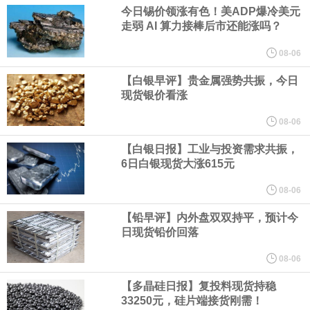
业务拓展至固定收益品类。
今日锡价领涨有色！美ADP爆冷美元
走弱 AI 算力接棒后市还能涨吗？
周四，亚洲科技股下跌，跟随隔夜交易中回调的美国同行，凸显了
08-06
全球科技股波动性的加剧。 日本市场中，软银股价收盘下跌4.4%，
【白银早评】贵金属强势共振，今日
现货银价看涨
芯片设备制造商东京电子股价下跌近6%，日本存储芯片制造商铠侠
08-06
【白银日报】工业与投资需求共振，
股价下跌超过10%。
6日白银现货大涨615元
WPP股价料创1992年以来最大单日涨幅，上涨25%至11个月高位。
08-06
【铅早评】内外盘双双持平，预计今
谷歌规划的印度数据中心枢纽建设工作正在如火如荼推进，项目所
日现货铅价回落
在地上方的山坡已经被开挖，露出赤红土层，并修出层层台地。但
08-06
【多晶硅日报】复投料现货持稳
环保人士的反对声浪持续高涨，给这家美国科技巨头总规模 150 亿
33250元，硅片端接货刚需！