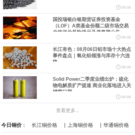
美元的项目制造重重阻碍
08-06
国投瑞银白银期货证券投资基金
欧股开盘涨跌不一，德国DAX指数跌0.29%，英国富时100指数涨
（LOF）A类基金份额二级市场交易
价格溢价风险提示及停复牌公告
0.08%，法国CAC40指数涨0.03%，欧洲斯托克50指数跌0.15%，
08-06
长江有色：08月06日铝市场十大热点
意大利富时MIB指数跌0.18%。
事件盘点｜氧化铝领涨与库存十六连
降
LME伦镍日内跌超3.00%，现报16574.100美元/吨。
08-06
Solid Power二季度业绩出炉：硫化
瑞士7月季调后失业率 3.1%，预期 3.1%，前值 3.1%。瑞士7月未
物电解质扩产提速 商业化落地进入关
键窗口期
季调失业率 3%，预期 3%，前值 2.9%。
08-06
查看更多...
商品期货收盘，黄金连续涨3.44%，焦炭连续涨2.72%，铁矿石连续
|
|
今日铜价 :
长江铜价格
上海铜价格
华通铜价格
涨2.64%，镍连续跌2.62%，白银连续涨2.61%。