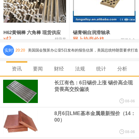
铸造铝合金锭(ZLD104)
24,100—24,300
24,200
100
压铸锌合金锭
26,250—26,450
26,350
500
硫酸镍
32,400—33,800
33,100
0
H62黄铜棒 六角棒 现货供应
锡青铜自润滑轴承
42
网上协商价格
氯化镍
38,300—40,300
39,300
0
¥
锦升发
芜湖合金
实时
20:20
美国国会预算办公室5日发布的报告估算，美国总统特朗普要求打造
的海军全新核动力“黄金舰队”可能需要在今后数十年间支出约2750
资讯
要闻
财经
法规
统计
分析
亿美元。其中，首艘“特朗普级”战列舰“无畏”号预估造价比原来至少
长江有色：6日锡价上涨 锡价高企现
货畏高交投偏淡
高50%。
08-06
芝加哥期权交易所全球市场公司（CBOE GLOBAL MARKETS
8月6日LME基本金属最新报价（14：
00）
INC）：CBOE 欧洲清算所将于 8 月 24 日起，将证券融资交易清算
08-06