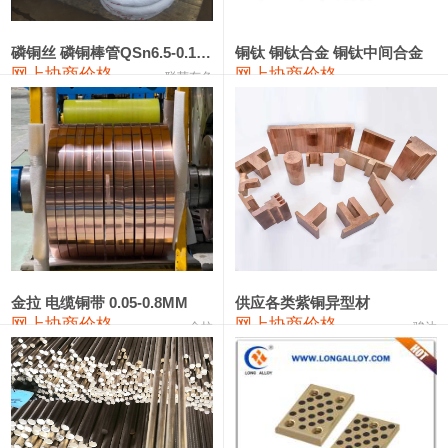
441#硅
9,500—9,700
9,600
0
金属硅553#-331#
9,300—10,700
10,000
0
磷铜丝 磷铜棒管QSn6.5-0.1 7-0.2 8-0.3
铜钛 铜钛合金 铜钛中间合金
网上协商价格
网上协商价格
联荣有色
金属硅3303#-2202#
10,400—14,200
12,300
0
漆包线
111,610—115,610
113,610
1,060
磷铜合金
110,400—117,200
113,800
1,050
无氧铜丝(硬)
109,350—109,650
109,500
1,060
R410A专用紫铜管
113,340—113,340
113,340
1,060
铸造铝合金锭(A356.2)
24,100—24,500
24,300
100
金拉 电缆铜带 0.05-0.8MM
供应各类紫铜异型材
网上协商价格
网上协商价格
金拉
骏达
铸造铝合金锭(A380）
26,200—26,400
26,300
100
铝合金ADC12
24,100—24,300
24,200
100
铸造铝合金锭(ZL102)
24,100—24,300
24,200
100