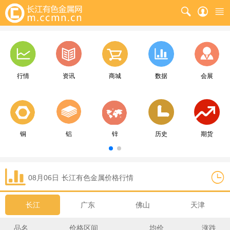
行情
资讯
商城
数据
会展
铜
铝
锌
历史
期货
08月06日
长江
有色金属价格行情
长江
广东
佛山
天津
品名
价格区间
均价
涨跌