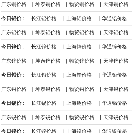
|
|
|
广东铜价格
坤泰铜价格
物贸铜价格
天津铜价格
沙特下调了对亚洲的主要原油价格，与此同时，各方正就一项旨在
|
|
今日铝价 :
长江铝价格
上海铝价格
华通铝价格
缓解霍尔木兹海峡航运压力的协议进行谈判。尽管胡塞武装的威胁
|
|
|
广东铝价格
坤泰铝价格
物贸铝价格
天津铝价格
危及了经由红海向东运输原油的替代路线，但沙特方面仍下调了价
|
|
今日锌价 :
长江锌价格
上海锌价格
华通锌价格
格。
|
|
|
广东锌价格
坤泰锌价格
物贸锌价格
天津锌价格
|
|
今日铅价 :
长江铅价格
上海铅价格
华通铅价格
|
|
|
广东铅价格
坤泰铅价格
物贸铅价格
天津铅价格
|
|
今日锡价 :
长江锡价格
上海锡价格
华通锡价格
|
|
|
广东锡价格
坤泰锡价格
物贸锡价格
天津锡价格
|
|
今日镍价 :
长江镍价格
上海镍价格
华通镍价格