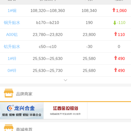
1#铜
108,320—108,360
108,340
1,060
铜升贴水
b170—b210
190
-110
A00铝
23,780—23,820
23,800
110
铝升贴水
c50—c10
-30
0
1#锌
25,530—25,630
25,580
490
0#锌
25,630—25,730
25,680
490
1#铅
15,650—15,750
15,700
-50
品牌商家
1#锡
434,750—436,750
435,750
7,000
1#镍
131,200—132,400
131,800
850
1#白银
15,170—15,180
15,175
615
商城推荐
钯金
323—325
324
5