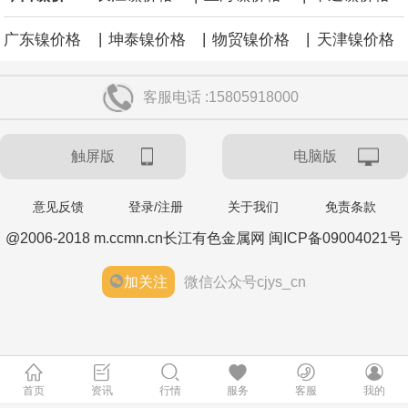
|
|
|
广东镍价格
坤泰镍价格
物贸镍价格
天津镍价格
客服电话 :15805918000
触屏版
电脑版
意见反馈
登录/注册
关于我们
免责条款
@2006-2018 m.ccmn.cn长江有色金属网 闽ICP备09004021号
加关注
微信公众号cjys_cn
首页
资讯
行情
服务
客服
我的