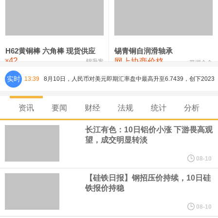
铸造铝合金锭(ZL102)
24,300—24,500
24,400
0
压铸锌合金锭
26,100—26,300
26,200
-400
硫酸镍
32,400—33,800
33,100
0
H62黄铜棒 六角棒 现货供应
锡青铜自润滑轴承
42
网上协商价格
氯化镍
38,300—40,300
39,300
0
¥
锦升发
芜湖合金
实时
13:39
8月10日，人民币对美元即期汇率盘中最高升至6.7439，创下2023
年2月6日以来的3年多新高。工银亚洲在展望下半年人民币走势时认
资讯
要闻
财经
法规
统计
分析
为，人民币汇率大概率延续波动、缓步走升态势，主要影响因素包
长江有色：10日铝价小涨 下游畏高观
望，成交明显转淡
括：一是下半年预计出口延续韧性增长，关注地缘风险及关税政策
08-10
对出口产品和地区结构、量价关系分化等影响；二是国际资金增配
【硅铁日报】钢招压价持续，10日硅
铁报价持稳
人民币资产，资金净流入支持人民币中枢走强；三是美元对人民币
08-10