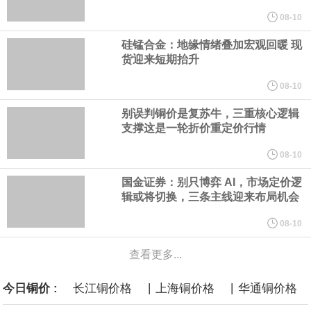
年，五大煤炭供应保障基地产量占全国比重超80%。东中部地区统
08-10
硅锰合金：地缘情绪叠加宏观回暖 现
筹本地区用能需求，合理控制开发节奏，根据资源条件加强评估论
货迎来短期抬升
证，适度建设接续煤矿。
08-10
别误判铜价是复苏牛，三重核心逻辑
国家发展改革委、国家能源局印发《煤炭工业发展“十五五”规划》。
支撑这是一轮折价重定价行情
其中提到，提高资源开发准入标准。坚持先立后破，统筹煤矿关闭
08-10
国金证券：别只博弈 AI，市场定价逻
退出与区域供应保障，按照市场化法治化原则，推动落后产能煤矿
辑或将切换，三条主线迎来布局机会
有序退出。西部地区优化生产结构，加快淘汰技术装备差、与生态
08-10
查看更多...
敏感区重叠煤矿。东中部地区稳妥推进灾害严重不能有效治理、资
|
|
今日铜价 :
长江铜价格
上海铜价格
华通铜价格
源枯竭煤矿退出，妥善做好遗留问题处置和职工安置。西南、东北