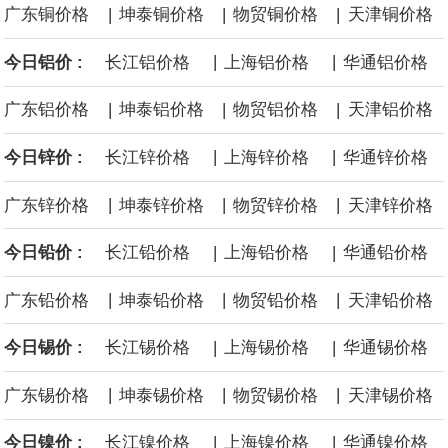
|
|
|
广东铜价格
坤泰铜价格
物贸铜价格
天津铜价格
等地区因地制宜设置政策标准，合理引导资源条件差、安全保障程
|
|
今日铝价 :
长江铝价格
上海铝价格
华通铝价格
度低的中小煤矿退出，运用政策引导、市场手段等加快推动长期停
|
|
|
广东铝价格
坤泰铝价格
物贸铝价格
天津铝价格
产停建煤矿应退尽退。
|
|
今日锌价 :
长江锌价格
上海锌价格
华通锌价格
伦敦金属交易所(LME)：镍库存持平。
|
|
|
广东锌价格
坤泰锌价格
物贸锌价格
天津锌价格
伦敦金属交易所(LME)：锡库存减少100吨。
|
|
今日铅价 :
长江铅价格
上海铅价格
华通铅价格
伦敦金属交易所(LME)：铝库存减少1500吨。
|
|
|
广东铅价格
坤泰铅价格
物贸铅价格
天津铅价格
伦敦金属交易所(LME)：铜库存减少4675吨。
|
|
今日锡价 :
长江锡价格
上海锡价格
华通锡价格
8月10日消息，在岸人民币兑美元收盘报6.7442，较上一交易日上
|
|
|
广东锡价格
坤泰锡价格
物贸锡价格
天津锡价格
涨59点。
|
|
今日镍价 :
长江镍价格
上海镍价格
华通镍价格