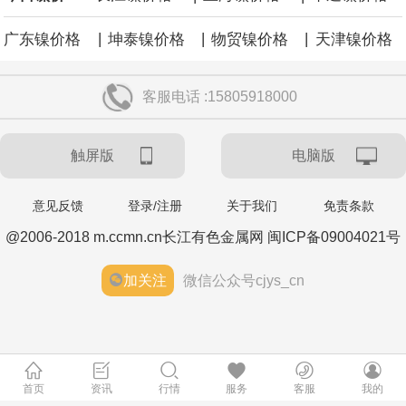
欧元区8月Sentix投资者信心指数 0.9，预期-0.5，前值-3.1。
|
|
|
广东镍价格
坤泰镍价格
物贸镍价格
天津镍价格
客服电话 :15805918000
触屏版
电脑版
意见反馈
登录/注册
关于我们
免责条款
@2006-2018 m.ccmn.cn长江有色金属网 闽ICP备09004021号
加关注
微信公众号cjys_cn
首页
资讯
行情
服务
客服
我的