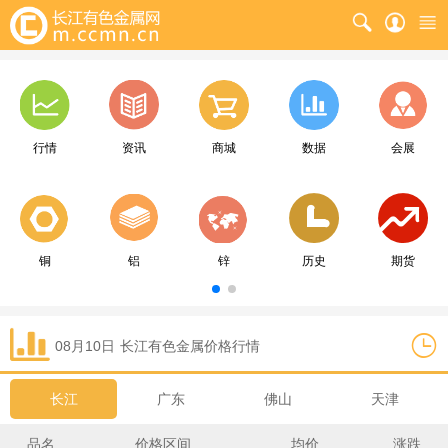
行情
资讯
商城
数据
会展
铜
铝
锌
历史
期货
08月10日
长江
有色金属价格行情
长江
广东
佛山
天津
品名
价格区间
均价
涨跌