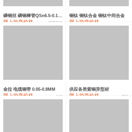
553#硅
9,300—9,500
9,400
0
金属硅553#-331#
9,400—10,800
10,100
0
磷铜丝 磷铜棒管QSn6.5-0.1 7-0.2 8-0.3
铜钛 铜钛合金 铜钛中间合金
网上协商价格
网上协商价格
联荣有色
金属硅3303#-2202#
10,400—14,200
12,300
0
漆包线
111,360—115,360
113,360
-610
磷铜合金
110,200—117,000
113,600
-600
无氧铜丝(硬)
109,100—109,400
109,250
-610
R410A专用紫铜管
113,090—113,090
113,090
-610
铸造铝合金锭(A380）
26,300—26,500
26,400
0
金拉 电缆铜带 0.05-0.8MM
供应各类紫铜异型材
网上协商价格
网上协商价格
金拉
骏达
铸造铝合金锭(A356.2)
24,300—24,700
24,500
0
铝合金ADC12
24,200—24,400
24,300
0
铸造铝合金锭(ZLD104)
24,300—24,500
24,400
0