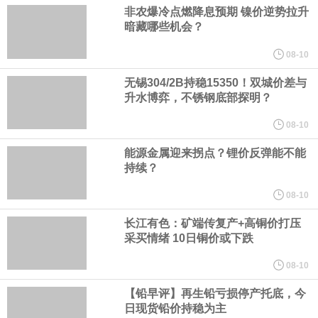
中间价相机调整。
非农爆冷点燃降息预期 镍价逆势拉升
暗藏哪些机会？
《天津市智能机器人产业创新发展行动方案（2026—2028年）印发
08-10
2028年全市智能机器人产业核心产值突破200亿元
无锡304/2B持稳15350！双城价差与
升水博弈，不锈钢底部探明？
国家发展改革委、国家能源局印发《煤炭工业发展“十五五”规划》。
08-10
能源金属迎来拐点？锂价反弹能不能
其中指出，统筹资源开发条件、市场需求、运输通道、环境约束等
持续？
因素，有序推进煤炭资源开发。西部资源富集地区强化开发整体规
08-10
长江有色：矿端传复产+高铜价打压
划，完善上下游开发利用体系，提升跨区域协同保障能力。持续推
采买情绪 10日铜价或下跌
进山西、蒙西、蒙东、陕北、新疆煤炭供应保障基地建设，高标准
08-10
【铅早评】再生铅亏损停产托底，今
规划建设一批大型现代化煤矿，提升规模化集约化开发水平，2030
日现货铅价持稳为主