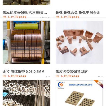
2202#硅
14,100—14,300
14,200
0
金属硅3303#-2202#
10,400—14,200
12,300
0
供应优质黄铜棒/六角棒/黄铜方板
铜钛 铜钛合金 铜钛中间合金
网上协商价格
网上协商价格
十堰同创
金属硅553#-331#
9,400—10,800
10,100
100
漆包线
111,970—115,970
113,970
360
磷铜合金
110,800—117,600
114,200
400
无氧铜丝(硬)
109,710—110,010
109,860
360
R410A专用紫铜管
113,700—113,700
113,700
360
铸造铝合金锭(A356.2)
24,300—24,700
24,500
200
金拉 电缆铜带 0.05-0.8MM
供应各类紫铜异型材
网上协商价格
网上协商价格
金拉
骏达
铸造铝合金锭(A380）
26,300—26,500
26,400
100
铝合金ADC12
24,200—24,400
24,300
100
铸造铝合金锭(ZL102)
24,300—24,500
24,400
200