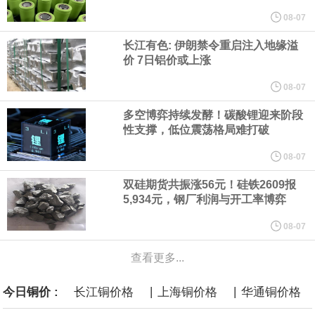
他与赫格塞思就弹药短缺问题发生冲突的报道是“完全没有根据的谣
08-07
长江有色: 伊朗禁令重启注入地缘溢
言”，他对赫格塞思所做的工作“非常满意”。
价 7日铝价或上涨
纽约期银突破64美元/盎司，日内涨3.91%。
08-07
多空博弈持续发酵！碳酸锂迎来阶段
据报道，威刚近日在法说会上表示，在需求增加、价格走高及货源
性支撑，低位震荡格局难打破
稳定的三大有利因素带动下，预期第3季度营运将优于第2季度，并
08-07
双硅期货共振涨56元！硅铁2609报
进一步扩大全年营运成果。
5,934元，钢厂利润与开工率博弈
美国国会预算办公室（CBO）于当地时间5日发布报告称，美国海军
08-07
查看更多...
计划建造的15艘核动力“特朗普级”（Trump-class）战列舰，从研发
|
|
今日铜价 :
长江铜价格
上海铜价格
华通铜价格
到采购的总费用可能高达2750亿美元，为美国有史以来最昂贵的水