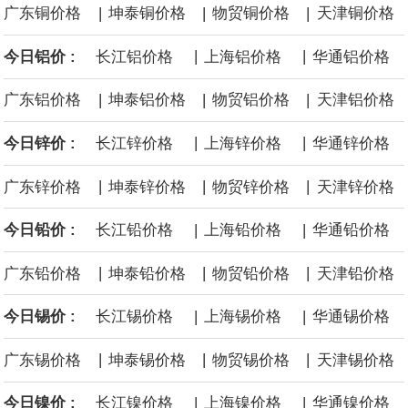
|
|
|
广东铜价格
坤泰铜价格
物贸铜价格
天津铜价格
面战舰项目之一。 根据CBO的初步估算，首舰造价约234亿美元，
|
|
今日铝价 :
长江铝价格
上海铝价格
华通铝价格
后续14艘平均每艘约180亿美元。
|
|
|
广东铝价格
坤泰铝价格
物贸铝价格
天津铝价格
黄金价格有望录得自今年1月以来最大单周涨幅。油价走弱为金价提
|
|
今日锌价 :
长江锌价格
上海锌价格
华通锌价格
供支撑，同时投资者正等待美国非农就业数据，以寻找美国利率前
|
|
|
广东锌价格
坤泰锌价格
物贸锌价格
天津锌价格
景的线索。StoneX高级分析师马特·辛普森表示，中东和平前景改善
|
|
今日铅价 :
长江铅价格
上海铅价格
华通铅价格
令市场通胀预期下降，推动黄金价格从此前持续数周、位于4000美
|
|
|
广东铅价格
坤泰铅价格
物贸铅价格
天津铅价格
元上方的盘整区间中进一步上涨。
|
|
今日锡价 :
长江锡价格
上海锡价格
华通锡价格
海力士：龙仁工厂将生产高带宽内存（HBM）及其他下一代动态随
|
|
|
广东锡价格
坤泰锡价格
物贸锡价格
天津锡价格
机存取存储器（DRAM）。
|
|
今日镍价 :
长江镍价格
上海镍价格
华通镍价格