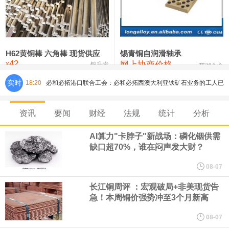
铸造铝合金锭(ZLD104)
24,300—24,500
24,400
200
压铸锌合金锭
26,500—26,700
26,600
250
硫酸镍
32,400—33,800
33,100
0
H62黄铜棒 六角棒 现货供应
锡青铜自润滑轴承
42
网上协商价格
氯化镍
38,300—40,300
39,300
0
¥
锦升发
芜湖合金
实时
18:20
必和必拓港口联合工会：必和必拓西澳大利亚铁矿石业务的工人已
通知，将于8月9日实施24小时停工。
资讯
要闻
财经
法规
统计
分析
8月7日，宇树科技董事长王兴兴网上路演时表示，报告期内，公司
AI算力"卡脖子"新战场：磷化铟供需
缺口超70%，谁在闷声发大财？
研发费用金额分别为4,995.18万元、7,001.70万元、14,496.56万
08-07
元，最近3年复合增长率达70.36%，呈快速增长趋势，并形成多项
长江铜周评 ：宏观破局+非美现货告
急！本周铜价强势冲至3个月新高
核心技术和知识产权。截至2026年1月31日，公司拥有262项专利权
08-07