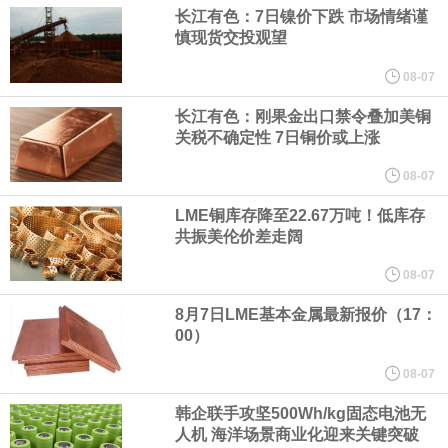
（含境内发明专利20项）。
长江有色：7日镍价下跌 市场情绪谨
慎现货交投观望
纽约期银日内涨4%，现报64.08美元/盎司。
08-07
宇树科技董事长、总经理兼首席技术官王兴兴在网上路演时表示，
长江有色：刚果金出口禁令叠加美铜
关税不确定性 7日铜价或上涨
经过多年研发创新和技术积累，公司逐步形成了包括一体化关节集
08-07
LME铜库存降至22.67万吨！低库存
成技术、高紧凑度机器人身体集成技术、机器人激光雷达全自研核
共振美伦价差走阔
心技术等多项已商业化应用的核心技术并已应用于公司的高性能通
08-07
8月7日LME基本金属最新报价（17：
用人形机器人、四足机器人等产品。
00）
美国总统特朗普6日否认他对国防部长赫格塞思不满，称对赫格塞思
08-07
韩企联手攻坚500Wh/kg固态电池无
所做的工作“非常满意”。特朗普在社交媒体上发帖称，一些媒体有关
人机 海洋场景商业化迎来关键突破