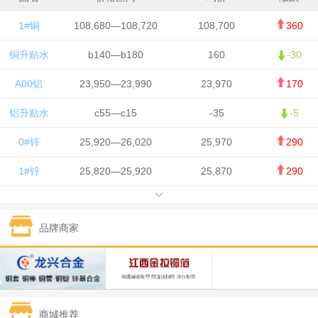
1#铜
108,680—108,720
108,700
360
铜升贴水
b140—b180
160
-30
A00铝
23,950—23,990
23,970
170
铝升贴水
c55—c15
-35
-5
0#锌
25,920—26,020
25,970
290
1#锌
25,820—25,920
25,870
290
1#铅
15,700—15,800
15,750
50
品牌商家
1#锡
434,000—436,000
435,000
-750
1#镍
129,550—130,750
130,150
-1,650
1#白银
15,100—15,110
15,105
-70
商城推荐
钯金
323—325
324
0