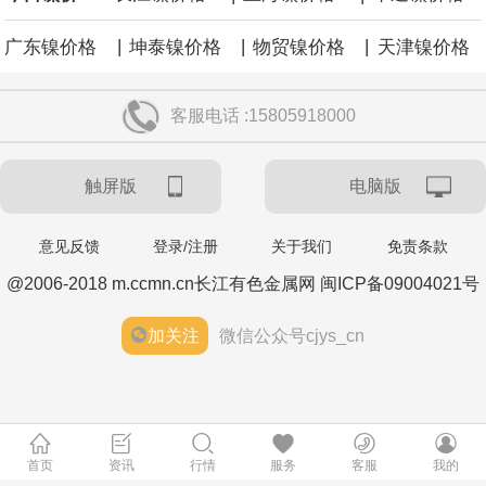
|
|
|
广东镍价格
坤泰镍价格
物贸镍价格
天津镍价格
客服电话 :15805918000
触屏版
电脑版
意见反馈
登录/注册
关于我们
免责条款
@2006-2018 m.ccmn.cn长江有色金属网 闽ICP备09004021号
加关注
微信公众号cjys_cn
首页
资讯
行情
服务
客服
我的