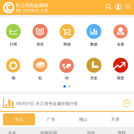
行情
资讯
商城
数据
会展
铜
铝
锌
历史
期货
08月07日
长江
有色金属价格行情
长江
广东
佛山
天津
品名
价格区间
均价
涨跌