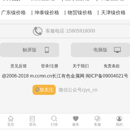
|
|
|
广东镍价格
坤泰镍价格
物贸镍价格
天津镍价格
客服电话 :15805918000
触屏版
电脑版
意见反馈
登录/注册
关于我们
免责条款
@2006-2018 m.ccmn.cn长江有色金属网 闽ICP备09004021号
加关注
微信公众号cjys_cn
首页
资讯
行情
服务
客服
我的