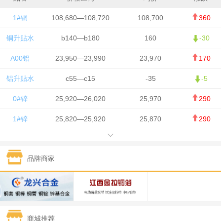
1#铜
108,680—108,720
108,700
360
铜升贴水
b140—b180
160
-30
A00铝
23,950—23,990
23,970
170
铝升贴水
c55—c15
-35
-5
0#锌
25,920—26,020
25,970
290
1#锌
25,820—25,920
25,870
290
1#铅
15,700—15,800
15,750
50
品牌商家
1#锡
434,000—436,000
435,000
-750
1#镍
129,550—130,750
130,150
-1,650
1#白银
15,100—15,110
15,105
-70
商城推荐
钯金
323—325
324
0