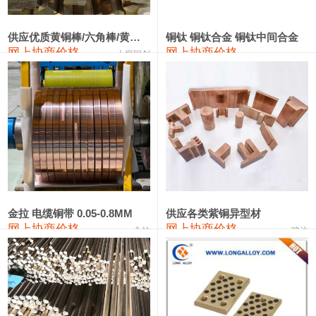
2202#硅
14,100—14,300
14,200
0
金属硅3303#-2202#
10,400—14,200
12,300
0
供应优质黄铜棒/六角棒/黄铜方板
铜钛 铜钛合金 铜钛中间合金
网上协商价格
网上协商价格
十堰同创
金属硅553#-331#
9,400—10,800
10,100
100
漆包线
111,970—115,970
113,970
360
磷铜合金
110,800—117,600
114,200
400
无氧铜丝(硬)
109,710—110,010
109,860
360
R410A专用紫铜管
113,700—113,700
113,700
360
铸造铝合金锭(A356.2)
24,300—24,700
24,500
200
金拉 电缆铜带 0.05-0.8MM
供应各类紫铜异型材
网上协商价格
网上协商价格
金拉
骏达
铸造铝合金锭(A380）
26,300—26,500
26,400
100
铝合金ADC12
24,200—24,400
24,300
100
铸造铝合金锭(ZL102)
24,300—24,500
24,400
200