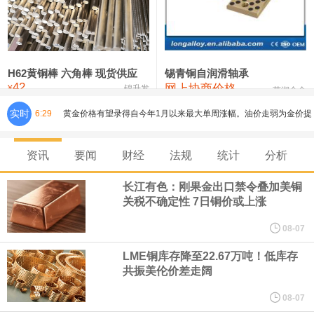
铸造铝合金锭(ZLD104)
24,300—24,500
24,400
200
压铸锌合金锭
26,500—26,700
26,600
250
硫酸镍
32,400—33,800
33,100
0
H62黄铜棒 六角棒 现货供应
锡青铜自润滑轴承
42
网上协商价格
氯化镍
38,300—40,300
39,300
0
¥
锦升发
芜湖合金
黄金价格有望录得自今年1月以来最大单周涨幅。油价走弱为金价提
实时
6:29
供支撑，同时投资者正等待美国非农就业数据，以寻找美国利率前
资讯
要闻
财经
法规
统计
分析
景的线索。StoneX高级分析师马特·辛普森表示，中东和平前景改善
长江有色：刚果金出口禁令叠加美铜
关税不确定性 7日铜价或上涨
令市场通胀预期下降，推动黄金价格从此前持续数周、位于4000美
08-07
元上方的盘整区间中进一步上涨。
LME铜库存降至22.67万吨！低库存
共振美伦价差走阔
白银连续主力合约日内涨2%，现报15524.00元。
08-07