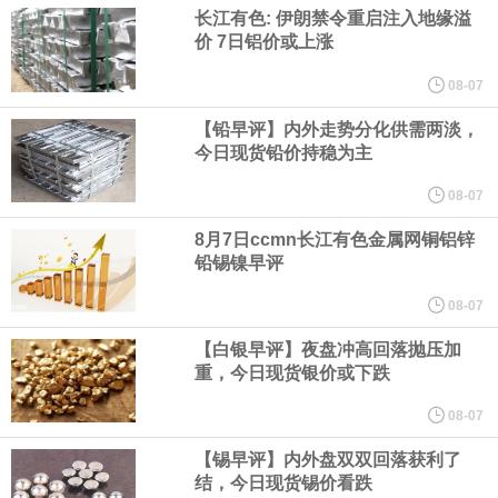
现货白银日内涨3%，现报63.37美元/盎司。
长江有色: 伊朗禁令重启注入地缘溢
价 7日铝价或上涨
纽约期金突破4350美元/盎司，日内涨1.17%。
08-07
现货黄金突破4290美元/盎司，日内涨1.18%。
【铅早评】内外走势分化供需两淡，
今日现货铅价持稳为主
纽约期银日内涨3%，现报63.45美元/盎司。
08-07
现货白银突破63美元/盎司，日内涨2.63%。
8月7日ccmn长江有色金属网铜铝锌
铅锡镍早评
英国7月Halifax季调后房价指数月率 0%，预期0.1%，前值0.2%
08-07
纽约期金突破4340美元/盎司，日内涨0.94%。
【白银早评】夜盘冲高回落抛压加
重，今日现货银价或下跌
美国国会预算办公室（CBO）于当地时间5日发布报告称，美国海军
08-07
计划建造的15艘核动力“特朗普级”（Trump-class）战列舰，从研发
【锡早评】内外盘双双回落获利了
结，今日现货锡价看跌