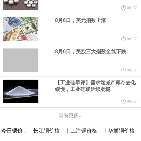
到采购的总费用可能高达2750亿美元，为美国有史以来最昂贵的水
08-07
面战舰项目之一。 根据CBO的初步估算，首舰造价约234亿美元，
8月6日，美元指数上涨
后续14艘平均每艘约180亿美元。
08-07
8月6日，美股三大指数全线下跌
08-07
【工业硅早评】需求端减产库存去化
缓慢，工业硅或延续弱稳
08-07
查看更多...
|
|
今日铜价 :
长江铜价格
上海铜价格
华通铜价格