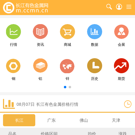
行情
资讯
商城
数据
会展
铜
铝
锌
历史
期货
08月07日
长江
有色金属价格行情
长江
广东
佛山
天津
品名
价格区间
均价
涨跌