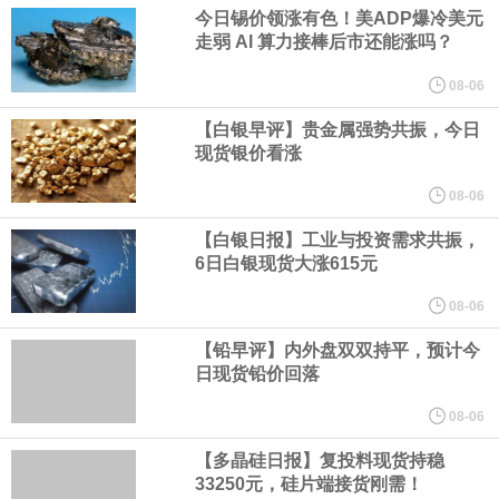
业务拓展至固定收益品类。
今日锡价领涨有色！美ADP爆冷美元
走弱 AI 算力接棒后市还能涨吗？
周四，亚洲科技股下跌，跟随隔夜交易中回调的美国同行，凸显了
08-06
全球科技股波动性的加剧。 日本市场中，软银股价收盘下跌4.4%，
【白银早评】贵金属强势共振，今日
现货银价看涨
芯片设备制造商东京电子股价下跌近6%，日本存储芯片制造商铠侠
08-06
【白银日报】工业与投资需求共振，
股价下跌超过10%。
6日白银现货大涨615元
WPP股价料创1992年以来最大单日涨幅，上涨25%至11个月高位。
08-06
【铅早评】内外盘双双持平，预计今
谷歌规划的印度数据中心枢纽建设工作正在如火如荼推进，项目所
日现货铅价回落
在地上方的山坡已经被开挖，露出赤红土层，并修出层层台地。但
08-06
【多晶硅日报】复投料现货持稳
环保人士的反对声浪持续高涨，给这家美国科技巨头总规模 150 亿
33250元，硅片端接货刚需！