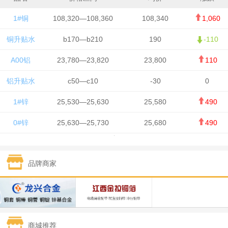
1#铜
108,320—108,360
108,340
1,060
铜升贴水
b170—b210
190
-110
A00铝
23,780—23,820
23,800
110
铝升贴水
c50—c10
-30
0
1#锌
25,530—25,630
25,580
490
0#锌
25,630—25,730
25,680
490
1#铅
15,650—15,750
15,700
-50
品牌商家
1#锡
434,750—436,750
435,750
7,000
1#镍
131,200—132,400
131,800
850
1#白银
15,170—15,180
15,175
615
商城推荐
钯金
323—325
324
5