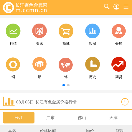
行情
资讯
商城
数据
会展
铜
铝
锌
历史
期货
08月06日
长江
有色金属价格行情
长江
广东
佛山
天津
品名
价格区间
均价
涨跌