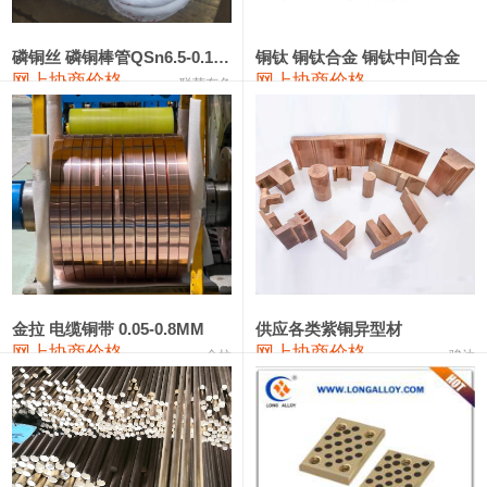
441#硅
9,500—9,700
9,600
0
金属硅553#-331#
9,300—10,700
10,000
0
磷铜丝 磷铜棒管QSn6.5-0.1 7-0.2 8-0.3
铜钛 铜钛合金 铜钛中间合金
网上协商价格
网上协商价格
联荣有色
金属硅3303#-2202#
10,400—14,200
12,300
0
漆包线
111,610—115,610
113,610
1,060
磷铜合金
110,400—117,200
113,800
1,050
无氧铜丝(硬)
109,350—109,650
109,500
1,060
R410A专用紫铜管
113,340—113,340
113,340
1,060
铸造铝合金锭(A356.2)
24,100—24,500
24,300
100
金拉 电缆铜带 0.05-0.8MM
供应各类紫铜异型材
网上协商价格
网上协商价格
金拉
骏达
铸造铝合金锭(A380）
26,200—26,400
26,300
100
铝合金ADC12
24,100—24,300
24,200
100
铸造铝合金锭(ZL102)
24,100—24,300
24,200
100