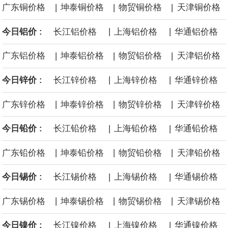
|
|
|
广东铜价格
坤泰铜价格
物贸铜价格
天津铜价格
沙特下调了对亚洲的主要原油价格，与此同时，各方正就一项旨在
|
|
今日铝价 :
长江铝价格
上海铝价格
华通铝价格
缓解霍尔木兹海峡航运压力的协议进行谈判。尽管胡塞武装的威胁
|
|
|
广东铝价格
坤泰铝价格
物贸铝价格
天津铝价格
危及了经由红海向东运输原油的替代路线，但沙特方面仍下调了价
|
|
今日锌价 :
长江锌价格
上海锌价格
华通锌价格
格。
|
|
|
广东锌价格
坤泰锌价格
物贸锌价格
天津锌价格
|
|
今日铅价 :
长江铅价格
上海铅价格
华通铅价格
|
|
|
广东铅价格
坤泰铅价格
物贸铅价格
天津铅价格
|
|
今日锡价 :
长江锡价格
上海锡价格
华通锡价格
|
|
|
广东锡价格
坤泰锡价格
物贸锡价格
天津锡价格
|
|
今日镍价 :
长江镍价格
上海镍价格
华通镍价格