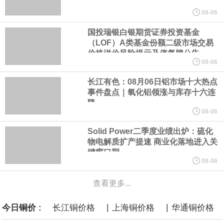
美元的项目制造重重阻碍
08-06
国投瑞银白银期货证券投资基金
欧股开盘涨跌不一，德国DAX指数跌0.29%，英国富时100指数涨
（LOF）A类基金份额二级市场交易
价格溢价风险提示及停复牌公告
0.08%，法国CAC40指数涨0.03%，欧洲斯托克50指数跌0.15%，
08-06
长江有色：08月06日铝市场十大热点
意大利富时MIB指数跌0.18%。
事件盘点｜氧化铝领涨与库存十六连
降
LME伦镍日内跌超3.00%，现报16574.100美元/吨。
08-06
Solid Power二季度业绩出炉：硫化
瑞士7月季调后失业率 3.1%，预期 3.1%，前值 3.1%。瑞士7月未
物电解质扩产提速 商业化落地进入关
键窗口期
季调失业率 3%，预期 3%，前值 2.9%。
08-06
查看更多...
商品期货收盘，黄金连续涨3.44%，焦炭连续涨2.72%，铁矿石连续
|
|
今日铜价 :
长江铜价格
上海铜价格
华通铜价格
涨2.64%，镍连续跌2.62%，白银连续涨2.61%。