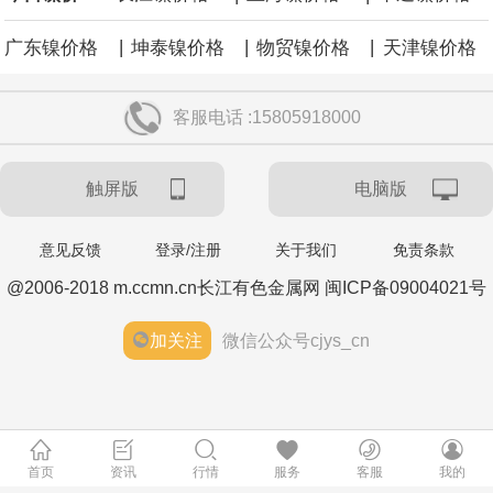
|
|
|
广东镍价格
坤泰镍价格
物贸镍价格
天津镍价格
客服电话 :15805918000
触屏版
电脑版
意见反馈
登录/注册
关于我们
免责条款
@2006-2018 m.ccmn.cn长江有色金属网 闽ICP备09004021号
加关注
微信公众号cjys_cn
首页
资讯
行情
服务
客服
我的