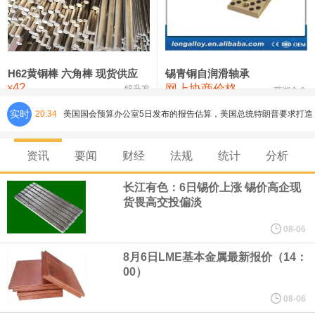
铸造铝合金锭(ZLD104)
24,100—24,300
24,200
100
压铸锌合金锭
26,250—26,450
26,350
500
硫酸镍
32,400—33,800
33,100
0
H62黄铜棒 六角棒 现货供应
锡青铜自润滑轴承
42
网上协商价格
氯化镍
38,300—40,300
39,300
0
¥
锦升发
芜湖合金
实时
20:34
美国国会预算办公室5日发布的报告估算，美国总统特朗普要求打造
的海军全新核动力“黄金舰队”可能需要在今后数十年间支出约2750
资讯
要闻
财经
法规
统计
分析
亿美元。其中，首艘“特朗普级”战列舰“无畏”号预估造价比原来至少
长江有色：6日锡价上涨 锡价高企现
货畏高交投偏淡
高50%。
08-06
芝加哥期权交易所全球市场公司（CBOE GLOBAL MARKETS
8月6日LME基本金属最新报价（14：
00）
INC）：CBOE 欧洲清算所将于 8 月 24 日起，将证券融资交易清算
08-06