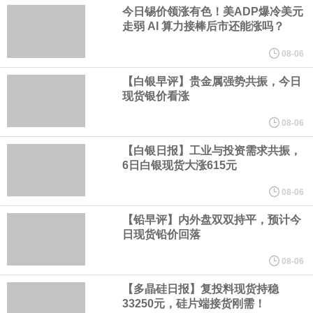
在地上方的山坡已经被开挖，露出赤红土层，并修出层层台地。但
今日锡价领涨有色！美ADP爆冷美元
走弱 AI 算力接棒后市还能涨吗？
环保人士的反对声浪持续高涨，给这家美国科技巨头总规模 150 亿
08-06
美元的项目制造重重阻碍
【白银早评】贵金属强势共振，今日
现货银价看涨
欧股开盘涨跌不一，德国DAX指数跌0.29%，英国富时100指数涨
08-06
【白银日报】工业与投资需求共振，
0.08%，法国CAC40指数涨0.03%，欧洲斯托克50指数跌0.15%，
6日白银现货大涨615元
意大利富时MIB指数跌0.18%。
08-06
【铅早评】内外盘双双持平，预计今
LME伦镍日内跌超3.00%，现报16574.100美元/吨。
日现货铅价回落
瑞士7月季调后失业率 3.1%，预期 3.1%，前值 3.1%。瑞士7月未
08-06
【多晶硅日报】复投料现货持稳
季调失业率 3%，预期 3%，前值 2.9%。
33250元，硅片端接货刚需！