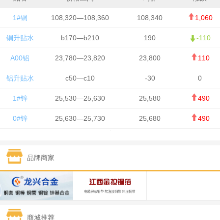
1#铜
108,320—108,360
108,340
1,060
铜升贴水
b170—b210
190
-110
A00铝
23,780—23,820
23,800
110
铝升贴水
c50—c10
-30
0
1#锌
25,530—25,630
25,580
490
0#锌
25,630—25,730
25,680
490
1#铅
15,650—15,750
15,700
-50
品牌商家
1#锡
434,750—436,750
435,750
7,000
1#镍
131,200—132,400
131,800
850
1#白银
15,170—15,180
15,175
615
商城推荐
钯金
323—325
324
5