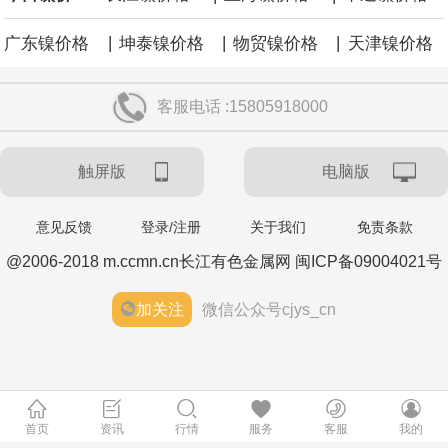
|
|
|
广东镍价格
坤泰镍价格
物贸镍价格
天津镍价格
客服电话 :15805918000
触屏版
电脑版
意见反馈
登录/注册
关于我们
免责条款
@2006-2018 m.ccmn.cn长江有色金属网 闽ICP备09004021号
加关注
微信公众号cjys_cn
首页
资讯
行情
服务
客服
我的