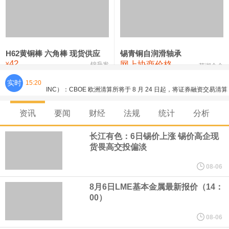
铸造铝合金锭(ZLD104)
24,100—24,300
24,200
100
压铸锌合金锭
26,250—26,450
26,350
500
硫酸镍
32,400—33,800
33,100
0
H62黄铜棒 六角棒 现货供应
锡青铜自润滑轴承
42
网上协商价格
氯化镍
38,300—40,300
39,300
0
¥
锦升发
芜湖合金
实时
15:20
周四，亚洲科技股下跌，跟随隔夜交易中回调的美国同行，凸显了
全球科技股波动性的加剧。 日本市场中，软银股价收盘下跌4.4%，
资讯
要闻
财经
法规
统计
分析
芯片设备制造商东京电子股价下跌近6%，日本存储芯片制造商铠侠
长江有色：6日锡价上涨 锡价高企现
货畏高交投偏淡
股价下跌超过10%。
08-06
WPP股价料创1992年以来最大单日涨幅，上涨25%至11个月高位。
8月6日LME基本金属最新报价（14：
00）
谷歌规划的印度数据中心枢纽建设工作正在如火如荼推进，项目所
08-06