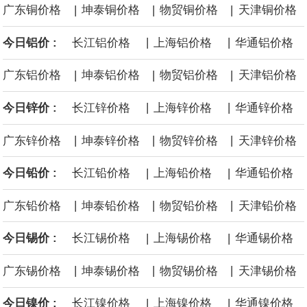
|
|
|
广东铜价格
坤泰铜价格
物贸铜价格
天津铜价格
高50%。
|
|
今日铝价 :
长江铝价格
上海铝价格
华通铝价格
芝加哥期权交易所全球市场公司（CBOE GLOBAL MARKETS
|
|
|
广东铝价格
坤泰铝价格
物贸铝价格
天津铝价格
INC）：CBOE 欧洲清算所将于 8 月 24 日起，将证券融资交易清算
|
|
今日锌价 :
长江锌价格
上海锌价格
华通锌价格
业务拓展至固定收益品类。
|
|
|
广东锌价格
坤泰锌价格
物贸锌价格
天津锌价格
|
|
今日铅价 :
长江铅价格
上海铅价格
华通铅价格
|
|
|
广东铅价格
坤泰铅价格
物贸铅价格
天津铅价格
|
|
今日锡价 :
长江锡价格
上海锡价格
华通锡价格
|
|
|
广东锡价格
坤泰锡价格
物贸锡价格
天津锡价格
|
|
今日镍价 :
长江镍价格
上海镍价格
华通镍价格