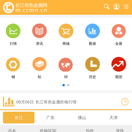
行情
资讯
商城
数据
会展
铜
铝
锌
历史
期货
08月06日
长江
有色金属价格行情
长江
广东
佛山
天津
品名
价格区间
均价
涨跌