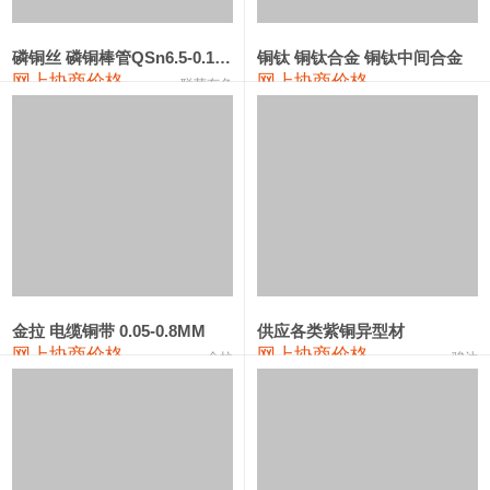
441#硅
9,500—9,700
9,600
0
金属硅553#-331#
9,300—10,700
10,000
0
磷铜丝 磷铜棒管QSn6.5-0.1 7-0.2 8-0.3
铜钛 铜钛合金 铜钛中间合金
网上协商价格
网上协商价格
联荣有色
金属硅3303#-2202#
10,400—14,200
12,300
0
漆包线
111,610—115,610
113,610
1,060
磷铜合金
110,400—117,200
113,800
1,050
无氧铜丝(硬)
109,350—109,650
109,500
1,060
R410A专用紫铜管
113,340—113,340
113,340
1,060
铸造铝合金锭(A356.2)
24,100—24,500
24,300
100
金拉 电缆铜带 0.05-0.8MM
供应各类紫铜异型材
网上协商价格
网上协商价格
金拉
骏达
铸造铝合金锭(A380）
26,200—26,400
26,300
100
铝合金ADC12
24,100—24,300
24,200
100
铸造铝合金锭(ZL102)
24,100—24,300
24,200
100