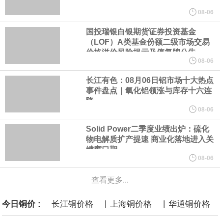
商品期货收盘，黄金连续涨3.44%，焦炭连续涨2.72%，铁矿石连续
08-06
国投瑞银白银期货证券投资基金
涨2.64%，镍连续跌2.62%，白银连续涨2.61%。
（LOF）A类基金份额二级市场交易
价格溢价风险提示及停复牌公告
沙特下调了对亚洲的主要原油价格，与此同时，各方正就一项旨在
08-06
长江有色：08月06日铝市场十大热点
缓解霍尔木兹海峡航运压力的协议进行谈判。尽管胡塞武装的威胁
事件盘点｜氧化铝领涨与库存十六连
降
危及了经由红海向东运输原油的替代路线，但沙特方面仍下调了价
08-06
Solid Power二季度业绩出炉：硫化
格。
物电解质扩产提速 商业化落地进入关
键窗口期
美国国会预算办公室5日发布的报告估算，美国总统特朗普要求打造
08-06
查看更多...
的海军全新核动力“黄金舰队”可能需要在今后数十年间支出约2750
|
|
今日铜价 :
长江铜价格
上海铜价格
华通铜价格
亿美元。其中，首艘“特朗普级”战列舰“无畏”号预估造价比原来至少