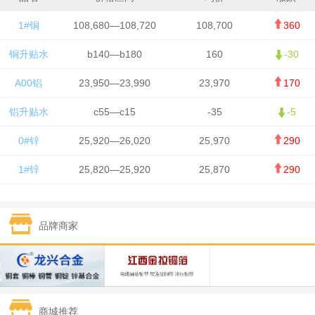
1#铜
108,680—108,720
108,700
360
铜升贴水
b140—b180
160
-30
A00铝
23,950—23,990
23,970
170
铝升贴水
c55—c15
-35
-5
0#锌
25,920—26,020
25,970
290
1#锌
25,820—25,920
25,870
290
1#铅
15,700—15,800
15,750
50
品牌商家
1#锡
434,000—436,000
435,000
-750
1#镍
129,550—130,750
130,150
-1,650
1#白银
15,100—15,110
15,105
-70
商城推荐
钯金
323—325
324
0