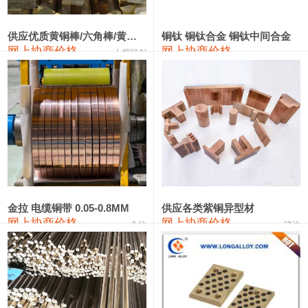
2202#硅
14,100—14,300
14,200
0
金属硅3303#-2202#
10,400—14,200
12,300
0
供应优质黄铜棒/六角棒/黄铜方板
铜钛 铜钛合金 铜钛中间合金
网上协商价格
网上协商价格
十堰同创
金属硅553#-331#
9,400—10,800
10,100
100
漆包线
111,970—115,970
113,970
360
磷铜合金
110,800—117,600
114,200
400
无氧铜丝(硬)
109,710—110,010
109,860
360
R410A专用紫铜管
113,700—113,700
113,700
360
铸造铝合金锭(A356.2)
24,300—24,700
24,500
200
金拉 电缆铜带 0.05-0.8MM
供应各类紫铜异型材
网上协商价格
网上协商价格
金拉
骏达
铸造铝合金锭(A380）
26,300—26,500
26,400
100
铝合金ADC12
24,200—24,400
24,300
100
铸造铝合金锭(ZL102)
24,300—24,500
24,400
200