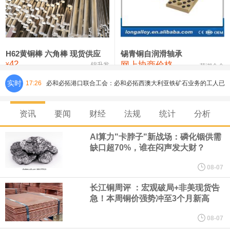
铸造铝合金锭(ZLD104)
24,300—24,500
24,400
200
压铸锌合金锭
26,500—26,700
26,600
250
硫酸镍
32,400—33,800
33,100
0
H62黄铜棒 六角棒 现货供应
锡青铜自润滑轴承
42
网上协商价格
氯化镍
38,300—40,300
39,300
0
¥
锦升发
芜湖合金
必和必拓港口联合工会：必和必拓西澳大利亚铁矿石业务的工人已
实时
17:26
通知，将于8月9日实施24小时停工。
资讯
要闻
财经
法规
统计
分析
8月7日，宇树科技董事长王兴兴网上路演时表示，报告期内，公司
AI算力"卡脖子"新战场：磷化铟供需
缺口超70%，谁在闷声发大财？
研发费用金额分别为4,995.18万元、7,001.70万元、14,496.56万
08-07
元，最近3年复合增长率达70.36%，呈快速增长趋势，并形成多项
长江铜周评 ：宏观破局+非美现货告
急！本周铜价强势冲至3个月新高
核心技术和知识产权。截至2026年1月31日，公司拥有262项专利权
08-07
（含境内发明专利20项）。