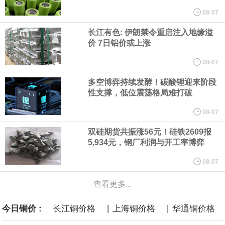
08-07
言”，他对赫格塞思所做的工作“非常满意”。
长江有色: 伊朗禁令重启注入地缘溢
价 7日铝价或上涨
纽约期银突破64美元/盎司，日内涨3.91%。
08-07
据报道，威刚近日在法说会上表示，在需求增加、价格走高及货源
多空博弈持续发酵！碳酸锂迎来阶段
性支撑，低位震荡格局难打破
稳定的三大有利因素带动下，预期第3季度营运将优于第2季度，并
08-07
进一步扩大全年营运成果。
双硅期货共振涨56元！硅铁2609报
5,934元，钢厂利润与开工率博弈
美国国会预算办公室（CBO）于当地时间5日发布报告称，美国海军
08-07
计划建造的15艘核动力“特朗普级”（Trump-class）战列舰，从研发
查看更多...
到采购的总费用可能高达2750亿美元，为美国有史以来最昂贵的水
|
|
今日铜价 :
长江铜价格
上海铜价格
华通铜价格
面战舰项目之一。 根据CBO的初步估算，首舰造价约234亿美元，