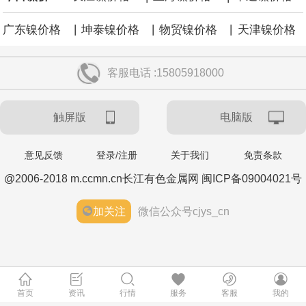
|
|
|
广东镍价格
坤泰镍价格
物贸镍价格
天津镍价格
客服电话 :15805918000
触屏版
电脑版
意见反馈
登录/注册
关于我们
免责条款
@2006-2018 m.ccmn.cn长江有色金属网 闽ICP备09004021号
加关注
微信公众号cjys_cn
首页
资讯
行情
服务
客服
我的