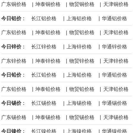
|
|
|
广东铜价格
坤泰铜价格
物贸铜价格
天津铜价格
后续14艘平均每艘约180亿美元。
|
|
今日铝价 :
长江铝价格
上海铝价格
华通铝价格
黄金价格有望录得自今年1月以来最大单周涨幅。油价走弱为金价提
|
|
|
广东铝价格
坤泰铝价格
物贸铝价格
天津铝价格
供支撑，同时投资者正等待美国非农就业数据，以寻找美国利率前
|
|
今日锌价 :
长江锌价格
上海锌价格
华通锌价格
景的线索。StoneX高级分析师马特·辛普森表示，中东和平前景改善
|
|
|
广东锌价格
坤泰锌价格
物贸锌价格
天津锌价格
令市场通胀预期下降，推动黄金价格从此前持续数周、位于4000美
|
|
今日铅价 :
长江铅价格
上海铅价格
华通铅价格
元上方的盘整区间中进一步上涨。
|
|
|
广东铅价格
坤泰铅价格
物贸铅价格
天津铅价格
海力士：龙仁工厂将生产高带宽内存（HBM）及其他下一代动态随
|
|
今日锡价 :
长江锡价格
上海锡价格
华通锡价格
|
|
|
机存取存储器（DRAM）。
广东锡价格
坤泰锡价格
物贸锡价格
天津锡价格
|
|
今日镍价 :
长江镍价格
上海镍价格
华通镍价格