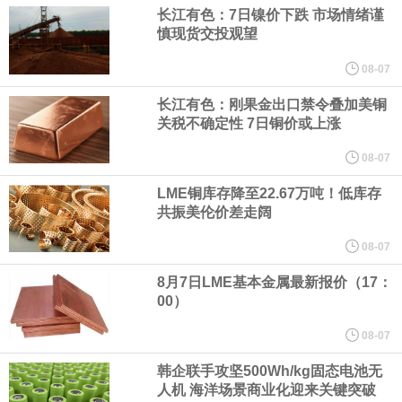
长江有色：7日镍价下跌 市场情绪谨
慎现货交投观望
纽约期银日内涨4%，现报64.08美元/盎司。
08-07
宇树科技董事长、总经理兼首席技术官王兴兴在网上路演时表示，
长江有色：刚果金出口禁令叠加美铜
关税不确定性 7日铜价或上涨
经过多年研发创新和技术积累，公司逐步形成了包括一体化关节集
08-07
成技术、高紧凑度机器人身体集成技术、机器人激光雷达全自研核
LME铜库存降至22.67万吨！低库存
共振美伦价差走阔
心技术等多项已商业化应用的核心技术并已应用于公司的高性能通
08-07
用人形机器人、四足机器人等产品。
8月7日LME基本金属最新报价（17：
00）
美国总统特朗普6日否认他对国防部长赫格塞思不满，称对赫格塞思
08-07
所做的工作“非常满意”。特朗普在社交媒体上发帖称，一些媒体有关
韩企联手攻坚500Wh/kg固态电池无
人机 海洋场景商业化迎来关键突破
他与赫格塞思就弹药短缺问题发生冲突的报道是“完全没有根据的谣