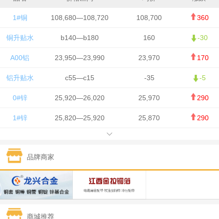
1#铜
108,680—108,720
108,700
360
铜升贴水
b140—b180
160
-30
A00铝
23,950—23,990
23,970
170
铝升贴水
c55—c15
-35
-5
0#锌
25,920—26,020
25,970
290
1#锌
25,820—25,920
25,870
290
1#铅
15,700—15,800
15,750
50
品牌商家
1#锡
434,000—436,000
435,000
-750
1#镍
129,550—130,750
130,150
-1,650
1#白银
15,100—15,110
15,105
-70
商城推荐
钯金
323—325
324
0