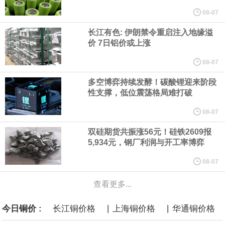
他与赫格塞思就弹药短缺问题发生冲突的报道是“完全没有根据的谣
08-07
长江有色: 伊朗禁令重启注入地缘溢
言”，他对赫格塞思所做的工作“非常满意”。
价 7日铝价或上涨
纽约期银突破64美元/盎司，日内涨3.91%。
08-07
多空博弈持续发酵！碳酸锂迎来阶段
据报道，威刚近日在法说会上表示，在需求增加、价格走高及货源
性支撑，低位震荡格局难打破
稳定的三大有利因素带动下，预期第3季度营运将优于第2季度，并
08-07
双硅期货共振涨56元！硅铁2609报
进一步扩大全年营运成果。
5,934元，钢厂利润与开工率博弈
美国国会预算办公室（CBO）于当地时间5日发布报告称，美国海军
08-07
查看更多...
计划建造的15艘核动力“特朗普级”（Trump-class）战列舰，从研发
|
|
今日铜价 :
长江铜价格
上海铜价格
华通铜价格
到采购的总费用可能高达2750亿美元，为美国有史以来最昂贵的水