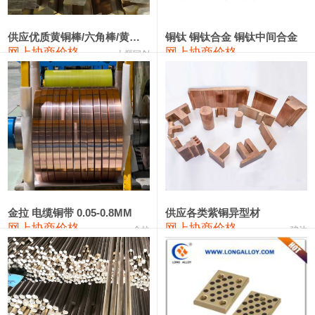
2202#硅
14,100—14,300
14,200
0
金属硅3303#-2202#
10,400—14,200
12,300
0
供应优质黄铜棒/六角棒/黄铜方板
铜钛 铜钛合金 铜钛中间合金
网上协商价格
网上协商价格
十堰同创
金属硅553#-331#
9,400—10,800
10,100
100
漆包线
111,970—115,970
113,970
360
磷铜合金
110,800—117,600
114,200
400
无氧铜丝(硬)
109,710—110,010
109,860
360
R410A专用紫铜管
113,700—113,700
113,700
360
铸造铝合金锭(A356.2)
24,300—24,700
24,500
200
金拉 电缆铜带 0.05-0.8MM
供应各类紫铜异型材
网上协商价格
网上协商价格
金拉
骏达
铸造铝合金锭(A380）
26,300—26,500
26,400
100
铝合金ADC12
24,200—24,400
24,300
100
铸造铝合金锭(ZL102)
24,300—24,500
24,400
200