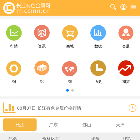
行情
资讯
商城
数据
会展
铜
铝
锌
历史
期货
08月07日
长江
有色金属价格行情
长江
广东
佛山
天津
品名
价格区间
均价
涨跌