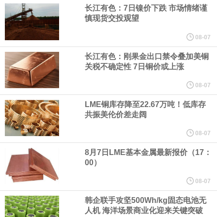
（含境内发明专利20项）。
长江有色：7日镍价下跌 市场情绪谨
慎现货交投观望
纽约期银日内涨4%，现报64.08美元/盎司。
08-07
宇树科技董事长、总经理兼首席技术官王兴兴在网上路演时表示，
长江有色：刚果金出口禁令叠加美铜
关税不确定性 7日铜价或上涨
经过多年研发创新和技术积累，公司逐步形成了包括一体化关节集
08-07
LME铜库存降至22.67万吨！低库存
成技术、高紧凑度机器人身体集成技术、机器人激光雷达全自研核
共振美伦价差走阔
心技术等多项已商业化应用的核心技术并已应用于公司的高性能通
08-07
8月7日LME基本金属最新报价（17：
用人形机器人、四足机器人等产品。
00）
美国总统特朗普6日否认他对国防部长赫格塞思不满，称对赫格塞思
08-07
韩企联手攻坚500Wh/kg固态电池无
所做的工作“非常满意”。特朗普在社交媒体上发帖称，一些媒体有关
人机 海洋场景商业化迎来关键突破