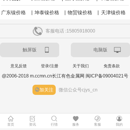
|
|
|
广东镍价格
坤泰镍价格
物贸镍价格
天津镍价格
客服电话 :15805918000
触屏版
电脑版
意见反馈
登录/注册
关于我们
免责条款
@2006-2018 m.ccmn.cn长江有色金属网 闽ICP备09004021号
加关注
微信公众号cjys_cn
首页
资讯
行情
服务
客服
我的