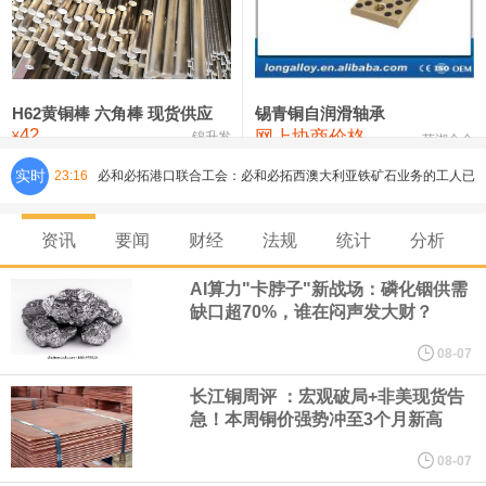
铸造铝合金锭(ZLD104)
24,300—24,500
24,400
200
压铸锌合金锭
26,500—26,700
26,600
250
硫酸镍
32,400—33,800
33,100
0
H62黄铜棒 六角棒 现货供应
锡青铜自润滑轴承
42
网上协商价格
氯化镍
38,300—40,300
39,300
0
¥
锦升发
芜湖合金
实时
23:16
必和必拓港口联合工会：必和必拓西澳大利亚铁矿石业务的工人已
通知，将于8月9日实施24小时停工。
资讯
要闻
财经
法规
统计
分析
8月7日，宇树科技董事长王兴兴网上路演时表示，报告期内，公司
AI算力"卡脖子"新战场：磷化铟供需
缺口超70%，谁在闷声发大财？
研发费用金额分别为4,995.18万元、7,001.70万元、14,496.56万
08-07
元，最近3年复合增长率达70.36%，呈快速增长趋势，并形成多项
长江铜周评 ：宏观破局+非美现货告
急！本周铜价强势冲至3个月新高
核心技术和知识产权。截至2026年1月31日，公司拥有262项专利权
08-07