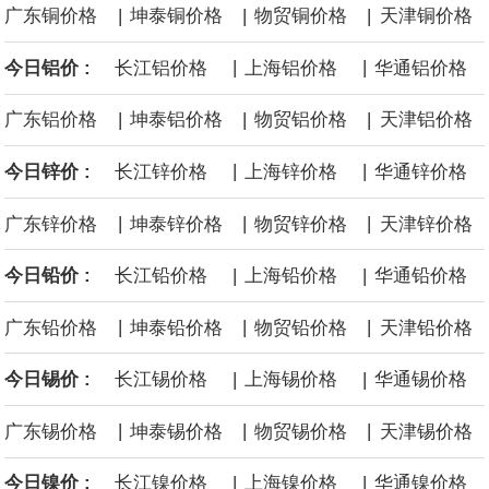
|
|
|
广东铜价格
坤泰铜价格
物贸铜价格
天津铜价格
后续14艘平均每艘约180亿美元。
|
|
今日铝价 :
长江铝价格
上海铝价格
华通铝价格
黄金价格有望录得自今年1月以来最大单周涨幅。油价走弱为金价提
|
|
|
广东铝价格
坤泰铝价格
物贸铝价格
天津铝价格
供支撑，同时投资者正等待美国非农就业数据，以寻找美国利率前
|
|
今日锌价 :
长江锌价格
上海锌价格
华通锌价格
景的线索。StoneX高级分析师马特·辛普森表示，中东和平前景改善
|
|
|
广东锌价格
坤泰锌价格
物贸锌价格
天津锌价格
令市场通胀预期下降，推动黄金价格从此前持续数周、位于4000美
|
|
今日铅价 :
长江铅价格
上海铅价格
华通铅价格
元上方的盘整区间中进一步上涨。
|
|
|
广东铅价格
坤泰铅价格
物贸铅价格
天津铅价格
海力士：龙仁工厂将生产高带宽内存（HBM）及其他下一代动态随
|
|
今日锡价 :
长江锡价格
上海锡价格
华通锡价格
机存取存储器（DRAM）。
|
|
|
广东锡价格
坤泰锡价格
物贸锡价格
天津锡价格
|
|
今日镍价 :
长江镍价格
上海镍价格
华通镍价格