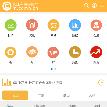
行情
资讯
商城
数据
会展
铜
铝
锌
历史
期货
08月07日
长江
有色金属价格行情
长江
广东
佛山
天津
品名
价格区间
均价
涨跌