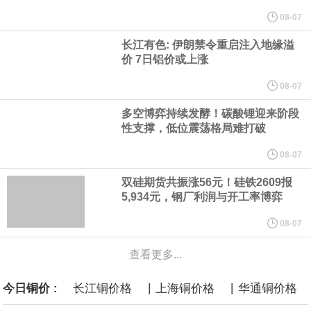
言”，他对赫格塞思所做的工作“非常满意”。
08-07
长江有色: 伊朗禁令重启注入地缘溢
纽约期银突破64美元/盎司，日内涨3.91%。
价 7日铝价或上涨
据报道，威刚近日在法说会上表示，在需求增加、价格走高及货源
08-07
多空博弈持续发酵！碳酸锂迎来阶段
稳定的三大有利因素带动下，预期第3季度营运将优于第2季度，并
性支撑，低位震荡格局难打破
进一步扩大全年营运成果。
08-07
双硅期货共振涨56元！硅铁2609报
美国国会预算办公室（CBO）于当地时间5日发布报告称，美国海军
5,934元，钢厂利润与开工率博弈
计划建造的15艘核动力“特朗普级”（Trump-class）战列舰，从研发
08-07
查看更多...
到采购的总费用可能高达2750亿美元，为美国有史以来最昂贵的水
|
|
今日铜价 :
长江铜价格
上海铜价格
华通铜价格
面战舰项目之一。 根据CBO的初步估算，首舰造价约234亿美元，