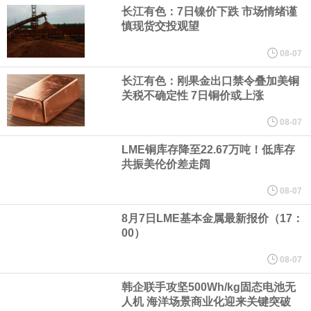
长江有色：7日镍价下跌 市场情绪谨
纽约期银日内涨4%，现报64.08美元/盎司。
慎现货交投观望
宇树科技董事长、总经理兼首席技术官王兴兴在网上路演时表示，
08-07
长江有色：刚果金出口禁令叠加美铜
经过多年研发创新和技术积累，公司逐步形成了包括一体化关节集
关税不确定性 7日铜价或上涨
成技术、高紧凑度机器人身体集成技术、机器人激光雷达全自研核
08-07
LME铜库存降至22.67万吨！低库存
心技术等多项已商业化应用的核心技术并已应用于公司的高性能通
共振美伦价差走阔
用人形机器人、四足机器人等产品。
08-07
8月7日LME基本金属最新报价（17：
美国总统特朗普6日否认他对国防部长赫格塞思不满，称对赫格塞思
00）
所做的工作“非常满意”。特朗普在社交媒体上发帖称，一些媒体有关
08-07
韩企联手攻坚500Wh/kg固态电池无
他与赫格塞思就弹药短缺问题发生冲突的报道是“完全没有根据的谣
人机 海洋场景商业化迎来关键突破