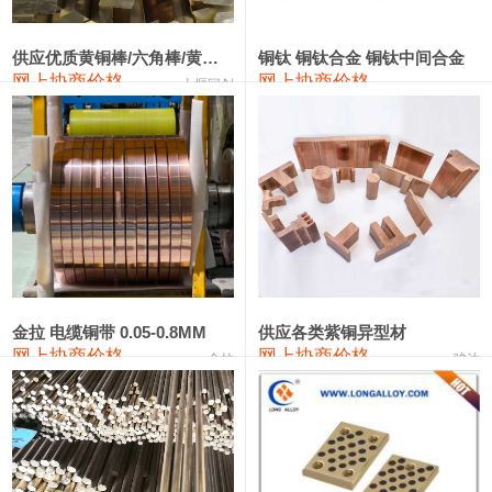
2202#硅
14,100—14,300
14,200
0
金属硅3303#-2202#
10,400—14,200
12,300
0
供应优质黄铜棒/六角棒/黄铜方板
铜钛 铜钛合金 铜钛中间合金
网上协商价格
网上协商价格
十堰同创
金属硅553#-331#
9,400—10,800
10,100
100
漆包线
111,970—115,970
113,970
360
磷铜合金
110,800—117,600
114,200
400
无氧铜丝(硬)
109,710—110,010
109,860
360
R410A专用紫铜管
113,700—113,700
113,700
360
铸造铝合金锭(A356.2)
24,300—24,700
24,500
200
金拉 电缆铜带 0.05-0.8MM
供应各类紫铜异型材
网上协商价格
网上协商价格
金拉
骏达
铸造铝合金锭(A380）
26,300—26,500
26,400
100
铝合金ADC12
24,200—24,400
24,300
100
铸造铝合金锭(ZL102)
24,300—24,500
24,400
200