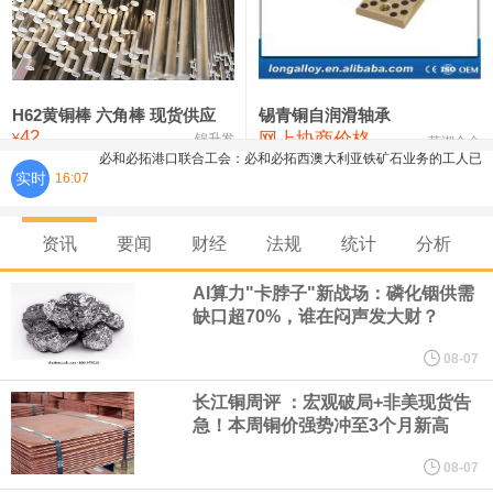
铸造铝合金锭(ZLD104)
24,300—24,500
24,400
200
压铸锌合金锭
26,500—26,700
26,600
250
硫酸镍
32,400—33,800
33,100
0
H62黄铜棒 六角棒 现货供应
锡青铜自润滑轴承
必和必拓港口联合工会：必和必拓西澳大利亚铁矿石业务的工人已
42
网上协商价格
氯化镍
38,300—40,300
39,300
0
¥
锦升发
芜湖合金
实时
16:07
通知，将于8月9日实施24小时停工。
8月7日，宇树科技董事长王兴兴网上路演时表示，报告期内，公司
资讯
要闻
财经
法规
统计
分析
研发费用金额分别为4,995.18万元、7,001.70万元、14,496.56万
AI算力"卡脖子"新战场：磷化铟供需
缺口超70%，谁在闷声发大财？
元，最近3年复合增长率达70.36%，呈快速增长趋势，并形成多项
08-07
长江铜周评 ：宏观破局+非美现货告
核心技术和知识产权。截至2026年1月31日，公司拥有262项专利权
急！本周铜价强势冲至3个月新高
（含境内发明专利20项）。
08-07