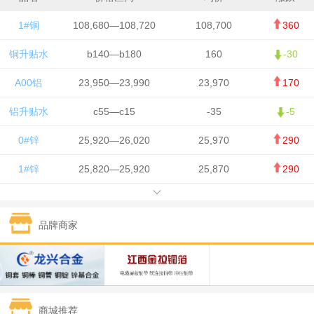
1#铜
108,680—108,720
108,700
360
铜升贴水
b140—b180
160
-30
A00铝
23,950—23,990
23,970
170
铝升贴水
c55—c15
-35
-5
0#锌
25,920—26,020
25,970
290
1#锌
25,820—25,920
25,870
290
1#铅
15,700—15,800
15,750
50
品牌商家
1#锡
434,000—436,000
435,000
-750
1#镍
129,550—130,750
130,150
-1,650
1#白银
15,100—15,110
15,105
-70
商城推荐
钯金
323—325
324
0