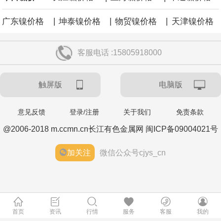
|
|
|
广东镍价格
坤泰镍价格
物贸镍价格
天津镍价格
客服电话 :15805918000
触屏版
电脑版
意见反馈
登录/注册
关于我们
免责条款
@2006-2018 m.ccmn.cn长江有色金属网 闽ICP备09004021号
加关注
微信公众号cjys_cn
首页
资讯
行情
服务
客服
我的