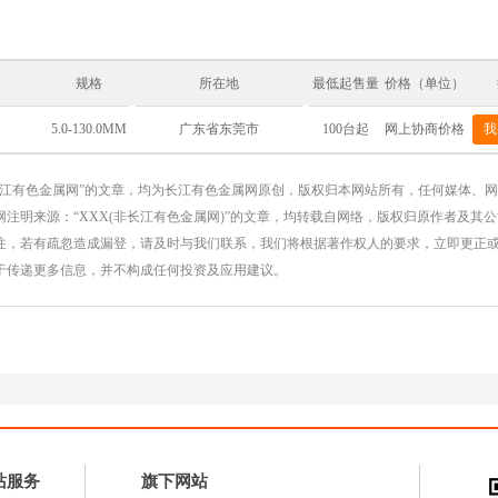
规格
所在地
最低起售量
价格（单位）
5.0-130.0MM
100台起
网上协商价格
我
广东省东莞市
长江有色金属网”的文章，均为长江有色金属网原创，版权归本网站所有，任何媒体、
注明来源：“XXX(非长江有色金属网)”的文章，均转载自网络，版权归原作者及其
注，若有疏忽造成漏登，请及时与我们联系，我们将根据著作权人的要求，立即更正
于传递更多信息，并不构成任何投资及应用建议。
站服务
旗下网站