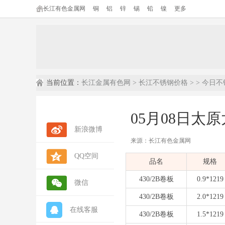
长江有色金属网
铜
铝
锌
锡
铅
镍
更多
当前位置：
长江金属有色网
>
长江不锈钢价格
> >
今日不
05月08日太
新浪微博
来源：长江有色金属网
QQ空间
内容摘要：
本文为长江有色金属网发布
品名
规格
数据来源：
长江有色金属网(ccmn.cn
数据类型：
现货市场报价 | 行情参考 
430/2B卷板
0.9*1219
微信
430/2B卷板
2.0*1219
在线客服
430/2B卷板
1.5*1219