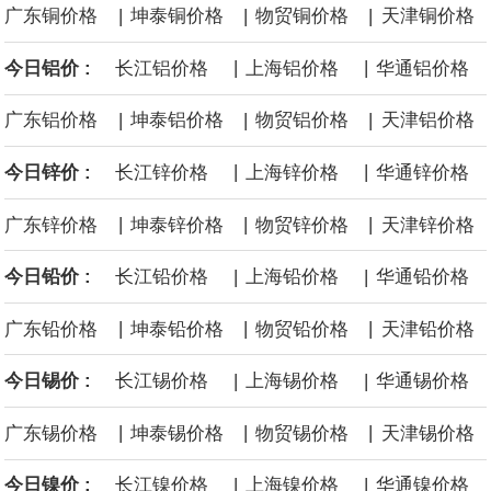
|
|
|
广东铜价格
坤泰铜价格
物贸铜价格
天津铜价格
据央视新闻，从国家数据局了解到，目前，国家数据局正稳步推进
|
|
今日铝价 :
长江铝价格
上海铝价格
华通铝价格
数据产权登记工作，加快全国一体化数据市场建设。数据产权登
|
|
|
广东铝价格
坤泰铝价格
物贸铝价格
天津铝价格
记，简单理解就是为数据这一无形资产出具“身份证明”，类似于不动
|
|
今日锌价 :
长江锌价格
上海锌价格
华通锌价格
产登记中心给房产发放不动产权证书。
|
|
|
广东锌价格
坤泰锌价格
物贸锌价格
天津锌价格
8月6日，广钢气体与韩国大宗电子气体运营企业AF E&C签署具有法
|
|
今日铅价 :
长江铅价格
上海铅价格
华通铅价格
律约束力的长期战略合作协议。广钢气体自研的“Super-N”超高纯制
|
|
|
广东铅价格
坤泰铅价格
物贸铅价格
天津铅价格
氮设备已在中国半导体制造领域实现商业化应用。本次战略合作，
|
|
今日锡价 :
长江锡价格
上海锡价格
华通锡价格
双方将加速定制化“Super-N”解决方案在韩国半导体市场的落地应用
|
|
|
广东锡价格
坤泰锡价格
物贸锡价格
天津锡价格
与批量交付。
|
|
今日镍价 :
长江镍价格
上海镍价格
华通镍价格