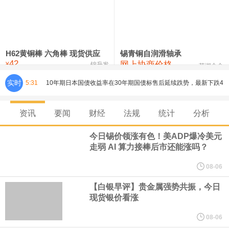
铸造铝合金锭(ZLD104)
24,100—24,300
24,200
100
压铸锌合金锭
26,250—26,450
26,350
500
硫酸镍
32,400—33,800
33,100
0
H62黄铜棒 六角棒 现货供应
锡青铜自润滑轴承
42
网上协商价格
氯化镍
38,300—40,300
39,300
0
¥
锦升发
芜湖合金
实时
5:31
10年期日本国债收益率在30年期国债标售后延续跌势，最新下跌4
个基点至2.765%。30年期日本国债收益率在标售后跌幅略有收窄，
资讯
要闻
财经
法规
统计
分析
最新下跌3个基点至3.93%。
今日锡价领涨有色！美ADP爆冷美元
走弱 AI 算力接棒后市还能涨吗？
巴克莱分析师在一份研究报告中表示，人形机器人的部署可能在
08-06
2035年之后实现大规模化。
【白银早评】贵金属强势共振，今日
现货银价看涨
美联储理事库克： 有理由相信通胀水平能够回落。 经济具备韧性，
08-06