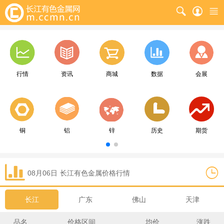
行情
资讯
商城
数据
会展
铜
铝
锌
历史
期货
08月06日
长江
有色金属价格行情
长江
广东
佛山
天津
品名
价格区间
均价
涨跌