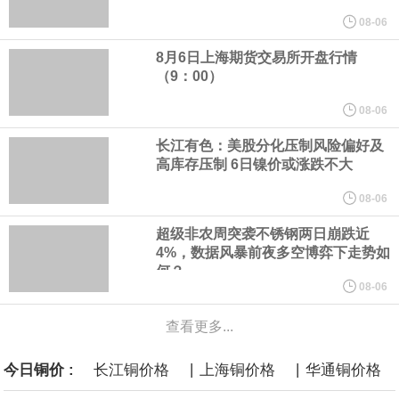
周外资买进日债 5589亿日元，前值-15139亿日元。
08-06
8月6日上海期货交易所开盘行情
美国旧金山联邦储备银行行长戴利在东京的活动上讲话表示，关税
（9：00）
对通胀产生了明确影响。目前有部分证据显示，关税对通胀的影响
08-06
长江有色：美股分化压制风险偏好及
已开始消退。若中东战争结束，应会有助于通胀下行。
高库存压制 6日镍价或涨跌不大
美联储戴利：在制定利率政策时，美联储面临不同类型的风险。完
08-06
超级非农周突袭不锈钢两日崩跌近
全支持7月维持利率不变。联储仍需收集数据以确定未来政策走向。
4%，数据风暴前夜多空博弈下走势如
何？
据知情人士透露，凯文・沃什就任美联储主席以来，美国总统特朗
08-06
查看更多...
普已和他多次交谈，总统与央行负责人之间保持这样的沟通渠道，
|
|
今日铜价 :
长江铜价格
上海铜价格
华通铜价格
有悖于近年惯例。