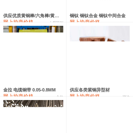
441#硅
9,500—9,700
9,600
0
金属硅553#-331#
9,300—10,700
10,000
0
供应优质黄铜棒/六角棒/黄铜方板
铜钛 铜钛合金 铜钛中间合金
网上协商价格
网上协商价格
十堰同创
金属硅3303#-2202#
10,400—14,200
12,300
0
漆包线
111,610—115,610
113,610
1,060
磷铜合金
110,400—117,200
113,800
1,050
无氧铜丝(硬)
109,350—109,650
109,500
1,060
R410A专用紫铜管
113,340—113,340
113,340
1,060
铸造铝合金锭(A356.2)
24,100—24,500
24,300
100
金拉 电缆铜带 0.05-0.8MM
供应各类紫铜异型材
网上协商价格
网上协商价格
金拉
骏达
铸造铝合金锭(A380）
26,200—26,400
26,300
100
铝合金ADC12
24,100—24,300
24,200
100
铸造铝合金锭(ZL102)
24,100—24,300
24,200
100