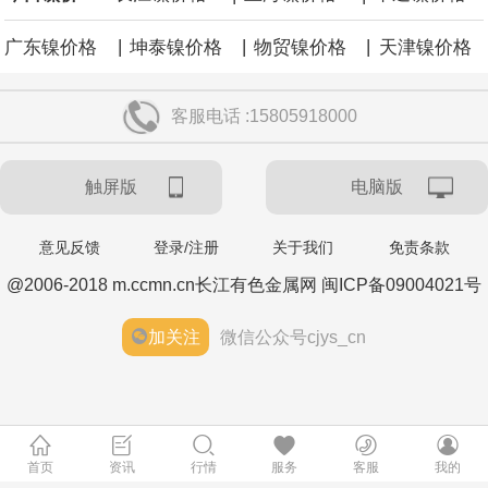
|
|
|
广东镍价格
坤泰镍价格
物贸镍价格
天津镍价格
客服电话 :15805918000
触屏版
电脑版
意见反馈
登录/注册
关于我们
免责条款
@2006-2018 m.ccmn.cn长江有色金属网 闽ICP备09004021号
加关注
微信公众号cjys_cn
首页
资讯
行情
服务
客服
我的