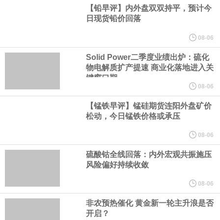
增速处于 “稳健水平”。
【铅早评】内外盘双双持平，预计今
日现货铅价回落
据CME“美联储观察”：美联储到9月维持利率不变的概率为45.6%，
08-06
累计加息25个基点的概率为54.4%。美联储到10月维持利率不变的
Solid Power二季度业绩出炉：硫化
物电解质扩产提速 商业化落地进入关
键窗口期
概率为33.5%，累计加息25个基点的概率为52.1%，累计加息50个
08-06
【锰铁早评】锰硅期货连阳外盘矿价
基点的概率为14.5%。
松动，今日锰铁价格或承压
日本至7月31日当周买进外国债券 4779亿日元，前值由-8114亿日
08-06
硫酸钴全线回落：内外宏观共振施压
元修正为-8101亿日元。日本至7月31日当周外资买进日股 -3925亿
风险偏好持续收敛
日元，前值由9121亿日元修正为9124亿日元。日本至7月31日当周
08-06
非农预热催化 黄金新一轮主升浪是否
买进外国股票 -2764亿日元，前值3202亿日元。日本至7月31日当
开启？