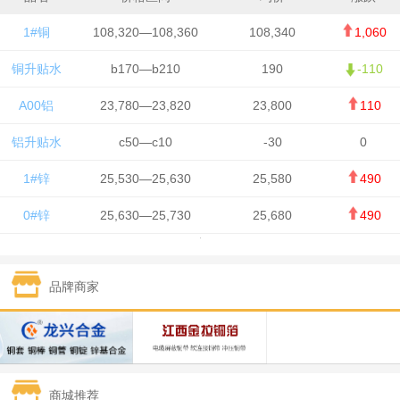
1#铜
108,320—108,360
108,340
1,060
铜升贴水
b170—b210
190
-110
A00铝
23,780—23,820
23,800
110
铝升贴水
c50—c10
-30
0
1#锌
25,530—25,630
25,580
490
0#锌
25,630—25,730
25,680
490
1#铅
15,650—15,750
15,700
-50
品牌商家
1#锡
434,750—436,750
435,750
7,000
1#镍
131,200—132,400
131,800
850
1#白银
15,170—15,180
15,175
615
商城推荐
钯金
323—325
324
5