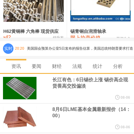
铸造铝合金锭(ZLD104)
24,100—24,300
24,200
100
压铸锌合金锭
26,250—26,450
26,350
500
硫酸镍
32,400—33,800
33,100
0
H62黄铜棒 六角棒 现货供应
锡青铜自润滑轴承
42
网上协商价格
氯化镍
38,300—40,300
39,300
0
¥
锦升发
芜湖合金
实时
20:20
美国国会预算办公室5日发布的报告估算，美国总统特朗普要求打造
的海军全新核动力“黄金舰队”可能需要在今后数十年间支出约2750
资讯
要闻
财经
法规
统计
分析
亿美元。其中，首艘“特朗普级”战列舰“无畏”号预估造价比原来至少
长江有色：6日锡价上涨 锡价高企现
货畏高交投偏淡
高50%。
08-06
芝加哥期权交易所全球市场公司（CBOE GLOBAL MARKETS
8月6日LME基本金属最新报价（14：
00）
INC）：CBOE 欧洲清算所将于 8 月 24 日起，将证券融资交易清算
08-06