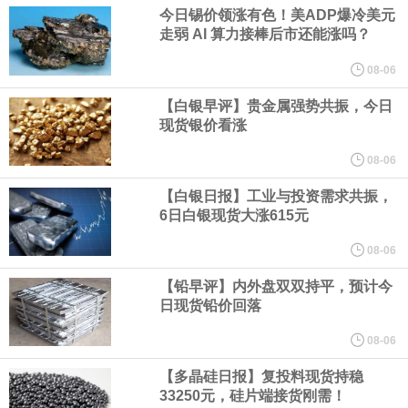
业务拓展至固定收益品类。
今日锡价领涨有色！美ADP爆冷美元
走弱 AI 算力接棒后市还能涨吗？
周四，亚洲科技股下跌，跟随隔夜交易中回调的美国同行，凸显了
08-06
全球科技股波动性的加剧。 日本市场中，软银股价收盘下跌4.4%，
【白银早评】贵金属强势共振，今日
现货银价看涨
芯片设备制造商东京电子股价下跌近6%，日本存储芯片制造商铠侠
08-06
【白银日报】工业与投资需求共振，
股价下跌超过10%。
6日白银现货大涨615元
WPP股价料创1992年以来最大单日涨幅，上涨25%至11个月高位。
08-06
【铅早评】内外盘双双持平，预计今
谷歌规划的印度数据中心枢纽建设工作正在如火如荼推进，项目所
日现货铅价回落
在地上方的山坡已经被开挖，露出赤红土层，并修出层层台地。但
08-06
【多晶硅日报】复投料现货持稳
环保人士的反对声浪持续高涨，给这家美国科技巨头总规模 150 亿
33250元，硅片端接货刚需！