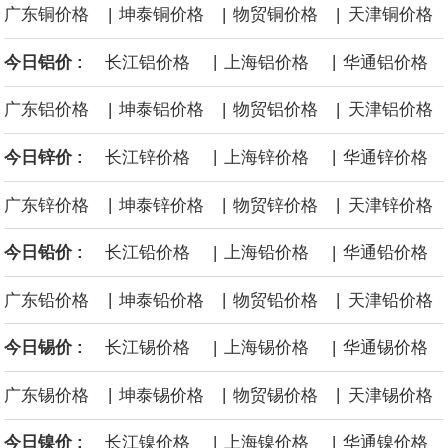
|
|
|
广东铜价格
坤泰铜价格
物贸铜价格
天津铜价格
沙特下调了对亚洲的主要原油价格，与此同时，各方正就一项旨在
|
|
今日铝价 :
长江铝价格
上海铝价格
华通铝价格
缓解霍尔木兹海峡航运压力的协议进行谈判。尽管胡塞武装的威胁
|
|
|
广东铝价格
坤泰铝价格
物贸铝价格
天津铝价格
危及了经由红海向东运输原油的替代路线，但沙特方面仍下调了价
|
|
今日锌价 :
长江锌价格
上海锌价格
华通锌价格
格。
|
|
|
广东锌价格
坤泰锌价格
物贸锌价格
天津锌价格
|
|
今日铅价 :
长江铅价格
上海铅价格
华通铅价格
|
|
|
广东铅价格
坤泰铅价格
物贸铅价格
天津铅价格
|
|
今日锡价 :
长江锡价格
上海锡价格
华通锡价格
|
|
|
广东锡价格
坤泰锡价格
物贸锡价格
天津锡价格
|
|
今日镍价 :
长江镍价格
上海镍价格
华通镍价格