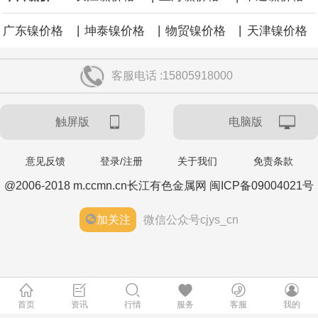
|
|
|
广东镍价格
坤泰镍价格
物贸镍价格
天津镍价格
客服电话 :15805918000
触屏版
电脑版
意见反馈
登录/注册
关于我们
免责条款
@2006-2018 m.ccmn.cn长江有色金属网 闽ICP备09004021号
加关注
微信公众号cjys_cn
首页
资讯
行情
服务
客服
我的