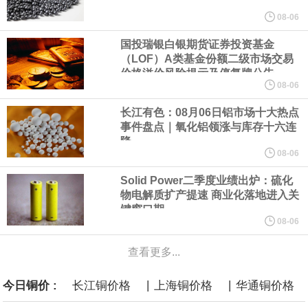
美元的项目制造重重阻碍
08-06
国投瑞银白银期货证券投资基金
欧股开盘涨跌不一，德国DAX指数跌0.29%，英国富时100指数涨
（LOF）A类基金份额二级市场交易
价格溢价风险提示及停复牌公告
0.08%，法国CAC40指数涨0.03%，欧洲斯托克50指数跌0.15%，
08-06
长江有色：08月06日铝市场十大热点
意大利富时MIB指数跌0.18%。
事件盘点｜氧化铝领涨与库存十六连
降
LME伦镍日内跌超3.00%，现报16574.100美元/吨。
08-06
Solid Power二季度业绩出炉：硫化
瑞士7月季调后失业率 3.1%，预期 3.1%，前值 3.1%。瑞士7月未
物电解质扩产提速 商业化落地进入关
键窗口期
季调失业率 3%，预期 3%，前值 2.9%。
08-06
查看更多...
商品期货收盘，黄金连续涨3.44%，焦炭连续涨2.72%，铁矿石连续
|
|
今日铜价 :
长江铜价格
上海铜价格
华通铜价格
涨2.64%，镍连续跌2.62%，白银连续涨2.61%。