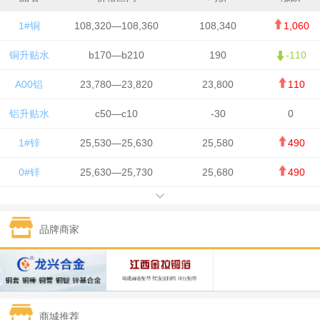
1#铜
108,320—108,360
108,340
1,060
铜升贴水
b170—b210
190
-110
A00铝
23,780—23,820
23,800
110
铝升贴水
c50—c10
-30
0
1#锌
25,530—25,630
25,580
490
0#锌
25,630—25,730
25,680
490
1#铅
15,650—15,750
15,700
-50
品牌商家
1#锡
434,750—436,750
435,750
7,000
1#镍
131,200—132,400
131,800
850
1#白银
15,170—15,180
15,175
615
商城推荐
钯金
323—325
324
5