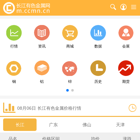
行情
资讯
商城
数据
会展
铜
铝
锌
历史
期货
08月06日
长江
有色金属价格行情
长江
广东
佛山
天津
品名
价格区间
均价
涨跌