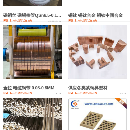
441#硅
9,500—9,700
9,600
0
金属硅553#-331#
9,300—10,700
10,000
0
磷铜丝 磷铜棒管QSn6.5-0.1 7-0.2 8-0.3
铜钛 铜钛合金 铜钛中间合金
网上协商价格
网上协商价格
联荣有色
金属硅3303#-2202#
10,400—14,200
12,300
0
漆包线
111,610—115,610
113,610
1,060
磷铜合金
110,400—117,200
113,800
1,050
无氧铜丝(硬)
109,350—109,650
109,500
1,060
R410A专用紫铜管
113,340—113,340
113,340
1,060
铸造铝合金锭(A356.2)
24,100—24,500
24,300
100
金拉 电缆铜带 0.05-0.8MM
供应各类紫铜异型材
网上协商价格
网上协商价格
金拉
骏达
铸造铝合金锭(A380）
26,200—26,400
26,300
100
铝合金ADC12
24,100—24,300
24,200
100
铸造铝合金锭(ZL102)
24,100—24,300
24,200
100