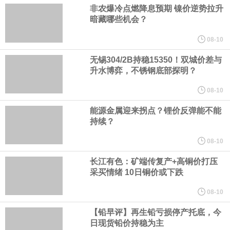
人民币资产，资金净流入支持人民币中枢走强；三是美元对人民币
非农爆冷点燃降息预期 镍价逆势拉升
暗藏哪些机会？
中间价相机调整。
08-10
《天津市智能机器人产业创新发展行动方案（2026—2028年）印发
无锡304/2B持稳15350！双城价差与
升水博弈，不锈钢底部探明？
2028年全市智能机器人产业核心产值突破200亿元
08-10
能源金属迎来拐点？锂价反弹能不能
国家发展改革委、国家能源局印发《煤炭工业发展“十五五”规划》。
持续？
其中指出，统筹资源开发条件、市场需求、运输通道、环境约束等
08-10
长江有色：矿端传复产+高铜价打压
因素，有序推进煤炭资源开发。西部资源富集地区强化开发整体规
采买情绪 10日铜价或下跌
划，完善上下游开发利用体系，提升跨区域协同保障能力。持续推
08-10
【铅早评】再生铅亏损停产托底，今
进山西、蒙西、蒙东、陕北、新疆煤炭供应保障基地建设，高标准
日现货铅价持稳为主