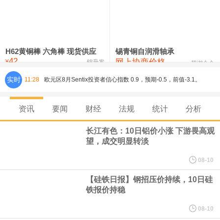
铸造铝合金锭(ZL102)
24,300—24,500
24,400
0
压铸锌合金锭
26,100—26,300
26,200
-400
硫酸镍
32,400—33,800
33,100
0
H62黄铜棒 六角棒 现货供应
锡青铜自润滑轴承
42
网上协商价格
氯化镍
38,300—40,300
39,300
0
¥
锦升发
芜湖合金
实时
11:28
欧元区8月Sentix投资者信心指数 0.9，预期-0.5，前值-3.1。
8月10日，人民币对美元即期汇率盘中最高升至6.7439，创下2023
资讯
要闻
财经
法规
统计
分析
年2月6日以来的3年多新高。工银亚洲在展望下半年人民币走势时认
长江有色：10日铝价小涨 下游畏高观
望，成交明显转淡
为，人民币汇率大概率延续波动、缓步走升态势，主要影响因素包
08-10
括：一是下半年预计出口延续韧性增长，关注地缘风险及关税政策
【硅铁日报】钢招压价持续，10日硅
铁报价持稳
对出口产品和地区结构、量价关系分化等影响；二是国际资金增配
08-10