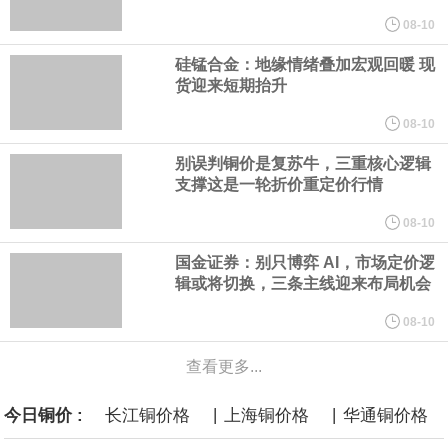
规划建设一批大型现代化煤矿，提升规模化集约化开发水平，2030
08-10
硅锰合金：地缘情绪叠加宏观回暖 现
年，五大煤炭供应保障基地产量占全国比重超80%。东中部地区统
货迎来短期抬升
筹本地区用能需求，合理控制开发节奏，根据资源条件加强评估论
08-10
别误判铜价是复苏牛，三重核心逻辑
证，适度建设接续煤矿。
支撑这是一轮折价重定价行情
国家发展改革委、国家能源局印发《煤炭工业发展“十五五”规划》。
08-10
国金证券：别只博弈 AI，市场定价逻
其中提到，提高资源开发准入标准。坚持先立后破，统筹煤矿关闭
辑或将切换，三条主线迎来布局机会
退出与区域供应保障，按照市场化法治化原则，推动落后产能煤矿
08-10
查看更多...
有序退出。西部地区优化生产结构，加快淘汰技术装备差、与生态
|
|
今日铜价 :
长江铜价格
上海铜价格
华通铜价格
敏感区重叠煤矿。东中部地区稳妥推进灾害严重不能有效治理、资