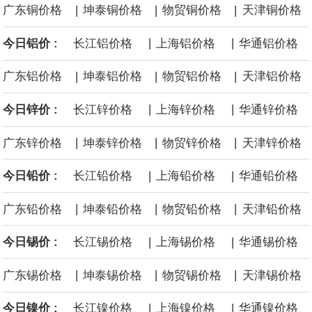
|
|
|
广东铜价格
坤泰铜价格
物贸铜价格
天津铜价格
源枯竭煤矿退出，妥善做好遗留问题处置和职工安置。西南、东北
|
|
今日铝价 :
长江铝价格
上海铝价格
华通铝价格
等地区因地制宜设置政策标准，合理引导资源条件差、安全保障程
|
|
|
广东铝价格
坤泰铝价格
物贸铝价格
天津铝价格
度低的中小煤矿退出，运用政策引导、市场手段等加快推动长期停
|
|
今日锌价 :
长江锌价格
上海锌价格
华通锌价格
产停建煤矿应退尽退。
|
|
|
广东锌价格
坤泰锌价格
物贸锌价格
天津锌价格
伦敦金属交易所(LME)：镍库存持平。
|
|
今日铅价 :
长江铅价格
上海铅价格
华通铅价格
伦敦金属交易所(LME)：锡库存减少100吨。
|
|
|
广东铅价格
坤泰铅价格
物贸铅价格
天津铅价格
伦敦金属交易所(LME)：铝库存减少1500吨。
|
|
今日锡价 :
长江锡价格
上海锡价格
华通锡价格
伦敦金属交易所(LME)：铜库存减少4675吨。
|
|
|
广东锡价格
坤泰锡价格
物贸锡价格
天津锡价格
8月10日消息，在岸人民币兑美元收盘报6.7442，较上一交易日上
|
|
今日镍价 :
长江镍价格
上海镍价格
华通镍价格