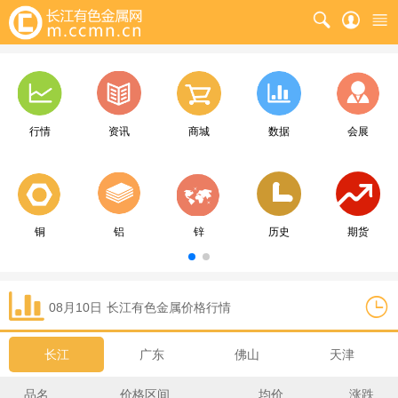
行情
资讯
商城
数据
会展
铜
铝
锌
历史
期货
08月10日
长江
有色金属价格行情
长江
广东
佛山
天津
品名
价格区间
均价
涨跌