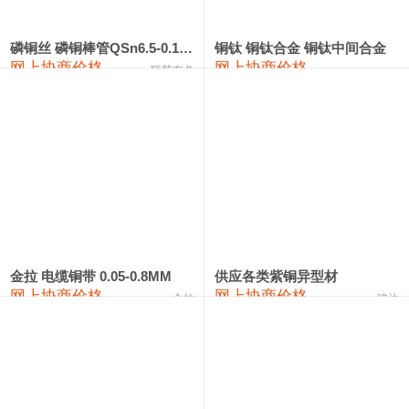
553#硅
9,300—9,500
9,400
0
金属硅553#-331#
9,400—10,800
10,100
0
磷铜丝 磷铜棒管QSn6.5-0.1 7-0.2 8-0.3
铜钛 铜钛合金 铜钛中间合金
网上协商价格
网上协商价格
联荣有色
金属硅3303#-2202#
10,400—14,200
12,300
0
漆包线
111,360—115,360
113,360
-610
磷铜合金
110,200—117,000
113,600
-600
无氧铜丝(硬)
109,100—109,400
109,250
-610
R410A专用紫铜管
113,090—113,090
113,090
-610
铸造铝合金锭(A380）
26,300—26,500
26,400
0
金拉 电缆铜带 0.05-0.8MM
供应各类紫铜异型材
网上协商价格
网上协商价格
金拉
骏达
铸造铝合金锭(A356.2)
24,300—24,700
24,500
0
铝合金ADC12
24,200—24,400
24,300
0
铸造铝合金锭(ZLD104)
24,300—24,500
24,400
0