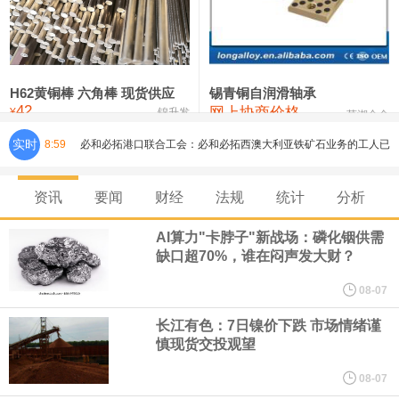
铸造铝合金锭(ZLD104)
24,300—24,500
24,400
200
压铸锌合金锭
26,500—26,700
26,600
250
硫酸镍
32,400—33,800
33,100
0
H62黄铜棒 六角棒 现货供应
锡青铜自润滑轴承
42
网上协商价格
氯化镍
38,300—40,300
39,300
0
¥
锦升发
芜湖合金
实时
8:59
必和必拓港口联合工会：必和必拓西澳大利亚铁矿石业务的工人已
通知，将于8月9日实施24小时停工。
资讯
要闻
财经
法规
统计
分析
8月7日，宇树科技董事长王兴兴网上路演时表示，报告期内，公司
AI算力"卡脖子"新战场：磷化铟供需
缺口超70%，谁在闷声发大财？
研发费用金额分别为4,995.18万元、7,001.70万元、14,496.56万
08-07
元，最近3年复合增长率达70.36%，呈快速增长趋势，并形成多项
长江有色：7日镍价下跌 市场情绪谨
慎现货交投观望
核心技术和知识产权。截至2026年1月31日，公司拥有262项专利权
08-07