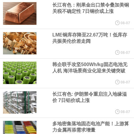
（含境内发明专利20项）。
长江有色：刚果金出口禁令叠加美铜
关税不确定性 7日铜价或上涨
纽约期银日内涨4%，现报64.08美元/盎司。
08-07
宇树科技董事长、总经理兼首席技术官王兴兴在网上路演时表示，
LME铜库存降至22.67万吨！低库存
共振美伦价差走阔
经过多年研发创新和技术积累，公司逐步形成了包括一体化关节集
08-07
韩企联手攻坚500Wh/kg固态电池无
成技术、高紧凑度机器人身体集成技术、机器人激光雷达全自研核
人机 海洋场景商业化迎来关键突破
心技术等多项已商业化应用的核心技术并已应用于公司的高性能通
08-07
长江有色: 伊朗禁令重启注入地缘溢
用人形机器人、四足机器人等产品。
价 7日铝价或上涨
美国总统特朗普6日否认他对国防部长赫格塞思不满，称对赫格塞思
08-07
多地密集落地固态电池产能！上游算
所做的工作“非常满意”。特朗普在社交媒体上发帖称，一些媒体有关
力金属再添需求增量