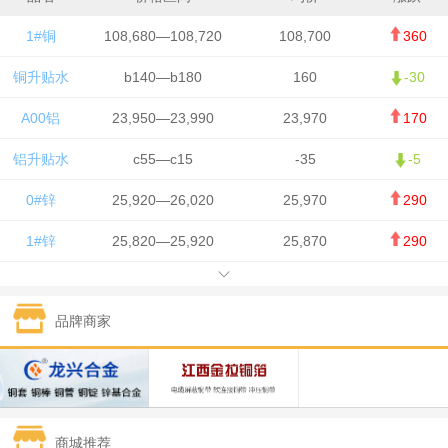
1#铜
108,680—108,720
108,700
360
铜升贴水
b140—b180
160
-30
A00铝
23,950—23,990
23,970
170
铝升贴水
c55—c15
-35
-5
0#锌
25,920—26,020
25,970
290
1#锌
25,820—25,920
25,870
290
1#铅
15,700—15,800
15,750
50
品牌商家
1#锡
434,000—436,000
435,000
-750
1#镍
129,550—130,750
130,150
-1,650
1#白银
15,100—15,110
15,105
-70
商城推荐
钯金
323—325
324
0