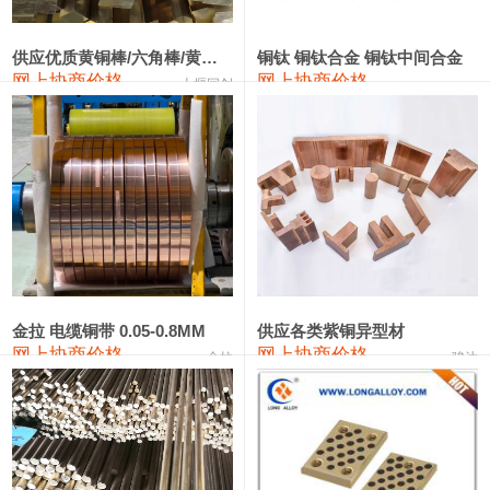
2202#硅
14,100—14,300
14,200
0
金属硅3303#-2202#
10,400—14,200
12,300
0
供应优质黄铜棒/六角棒/黄铜方板
铜钛 铜钛合金 铜钛中间合金
网上协商价格
网上协商价格
十堰同创
金属硅553#-331#
9,400—10,800
10,100
100
漆包线
111,970—115,970
113,970
360
磷铜合金
110,800—117,600
114,200
400
无氧铜丝(硬)
109,710—110,010
109,860
360
R410A专用紫铜管
113,700—113,700
113,700
360
铸造铝合金锭(A356.2)
24,300—24,700
24,500
200
金拉 电缆铜带 0.05-0.8MM
供应各类紫铜异型材
网上协商价格
网上协商价格
金拉
骏达
铸造铝合金锭(A380）
26,300—26,500
26,400
100
铝合金ADC12
24,200—24,400
24,300
100
铸造铝合金锭(ZL102)
24,300—24,500
24,400
200