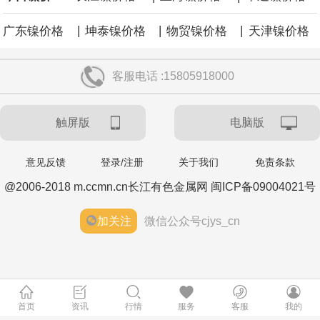
|
|
|
广东镍价格
坤泰镍价格
物贸镍价格
天津镍价格
客服电话 :15805918000
触屏版
电脑版
意见反馈
登录/注册
关于我们
免责条款
@2006-2018 m.ccmn.cn长江有色金属网 闽ICP备09004021号
加关注
微信公众号cjys_cn
首页
资讯
行情
服务
客服
我的