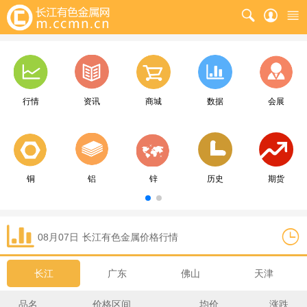
行情
资讯
商城
数据
会展
铜
铝
锌
历史
期货
08月07日
长江
有色金属价格行情
长江
广东
佛山
天津
品名
价格区间
均价
涨跌