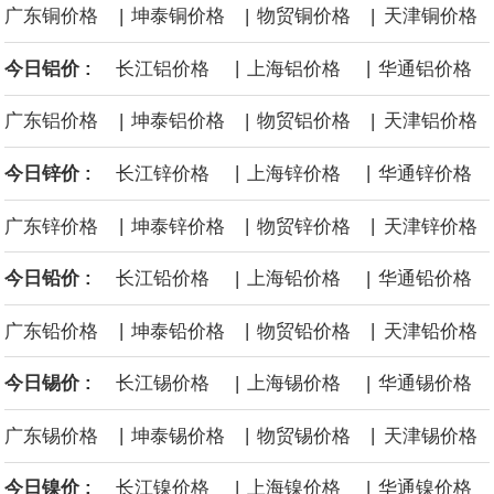
|
|
|
广东铜价格
坤泰铜价格
物贸铜价格
天津铜价格
面战舰项目之一。 根据CBO的初步估算，首舰造价约234亿美元，
|
|
今日铝价 :
长江铝价格
上海铝价格
华通铝价格
后续14艘平均每艘约180亿美元。
|
|
|
广东铝价格
坤泰铝价格
物贸铝价格
天津铝价格
黄金价格有望录得自今年1月以来最大单周涨幅。油价走弱为金价提
|
|
今日锌价 :
长江锌价格
上海锌价格
华通锌价格
供支撑，同时投资者正等待美国非农就业数据，以寻找美国利率前
|
|
|
广东锌价格
坤泰锌价格
物贸锌价格
天津锌价格
景的线索。StoneX高级分析师马特·辛普森表示，中东和平前景改善
|
|
今日铅价 :
长江铅价格
上海铅价格
华通铅价格
令市场通胀预期下降，推动黄金价格从此前持续数周、位于4000美
|
|
|
广东铅价格
坤泰铅价格
物贸铅价格
天津铅价格
元上方的盘整区间中进一步上涨。
|
|
今日锡价 :
长江锡价格
上海锡价格
华通锡价格
海力士：龙仁工厂将生产高带宽内存（HBM）及其他下一代动态随
|
|
|
广东锡价格
坤泰锡价格
物贸锡价格
天津锡价格
机存取存储器（DRAM）。
|
|
今日镍价 :
长江镍价格
上海镍价格
华通镍价格