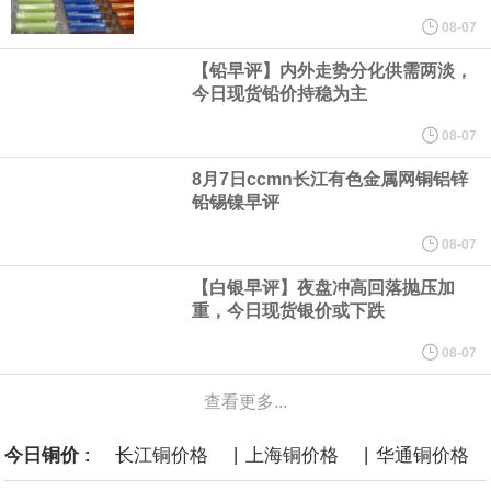
他与赫格塞思就弹药短缺问题发生冲突的报道是“完全没有根据的谣
08-07
【铅早评】内外走势分化供需两淡，
言”，他对赫格塞思所做的工作“非常满意”。
今日现货铅价持稳为主
纽约期银突破64美元/盎司，日内涨3.91%。
08-07
8月7日ccmn长江有色金属网铜铝锌
据报道，威刚近日在法说会上表示，在需求增加、价格走高及货源
铅锡镍早评
稳定的三大有利因素带动下，预期第3季度营运将优于第2季度，并
08-07
【白银早评】夜盘冲高回落抛压加
进一步扩大全年营运成果。
重，今日现货银价或下跌
美国国会预算办公室（CBO）于当地时间5日发布报告称，美国海军
08-07
查看更多...
计划建造的15艘核动力“特朗普级”（Trump-class）战列舰，从研发
|
|
今日铜价 :
长江铜价格
上海铜价格
华通铜价格
到采购的总费用可能高达2750亿美元，为美国有史以来最昂贵的水