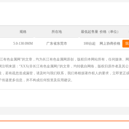
规格
所在地
最低起售量
价格（单位）
5.0-130.0MM
100台起
网上协商价格
我
广东省东莞市
长江有色金属网”的文章，均为长江有色金属网原创，版权归本网站所有，任何媒体、
注明来源：“XXX(非长江有色金属网)”的文章，均转载自网络，版权归原作者及其
注，若有疏忽造成漏登，请及时与我们联系，我们将根据著作权人的要求，立即更正
于传递更多信息，并不构成任何投资及应用建议。